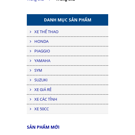
DANH MỤC SẢN PHẨM
XE THỂ THAO
HONDA
PIAGGIO
YAMAHA
SYM
SUZUKI
XE GIÁ RẺ
XE CÁC TỈNH
XE 50CC
SẢN PHẨM MỚI