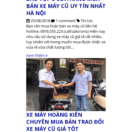
BÁN XE MÁY CŨ UY TÍN NHẤT
HÀ NỘI
25/08/2018
1 comment
Tin tức
Bạn cần mua hoặc bán xe máy cũ liên hệ
hotline: 0976.555.223 (call/zalo/sms) Hiện nay
nhu cầu sử dụng xe máy cũ giá rẻ rất nhiều,
tuy nhiên với mong muốn mua được chiếc xe
vừa rẻ vừa chất lượng tốt...
Xem thêm
XE MÁY HOÀNG KIÊN
CHUYÊN MUA BÁN TRAO ĐỔI
XE MÁY CŨ GIÁ TỐT