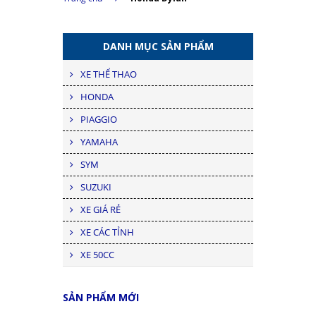
DANH MỤC SẢN PHẨM
XE THỂ THAO
HONDA
PIAGGIO
YAMAHA
SYM
SUZUKI
XE GIÁ RẺ
XE CÁC TỈNH
XE 50CC
SẢN PHẨM MỚI