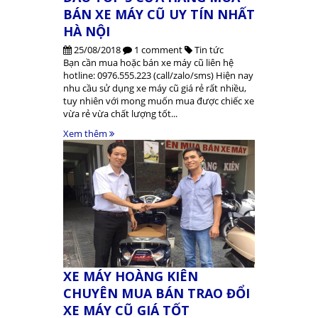
BÁN XE MÁY CŨ UY TÍN NHẤT
HÀ NỘI
25/08/2018
1 comment
Tin tức
Bạn cần mua hoặc bán xe máy cũ liên hệ
hotline: 0976.555.223 (call/zalo/sms) Hiện nay
nhu cầu sử dụng xe máy cũ giá rẻ rất nhiều,
tuy nhiên với mong muốn mua được chiếc xe
vừa rẻ vừa chất lượng tốt...
Xem thêm
XE MÁY HOÀNG KIÊN
CHUYÊN MUA BÁN TRAO ĐỔI
XE MÁY CŨ GIÁ TỐT