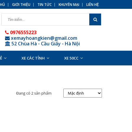
HỦ
GIỚI THIỆU
TIN TỨC
KHUYẾN MẠI
LIÊN HỆ
0976555223
xemayhoangkien@gmail.com
52 Chùa Hà - Cầu Giấy - Hà Nội
RẺ
XE CÁC TỈNH
XE 50CC
Đang có 2 sản phẩm