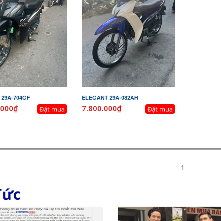
 29A-704GF
ELEGANT 29A-082AH
.000₫
7.800.000₫
Đặt mua
Đặt mua
1
Tức