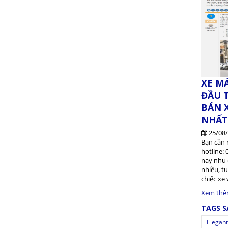
XE M
ĐẦU 
BÁN X
NHẤT
25/08
Bạn cần 
hotline: 
nay nhu 
nhiều, t
chiếc xe 
Xem th
TAGS 
Elegant