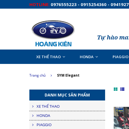
HOTLINE:
0976555223 - 0915254360 - 094192
Tự hào man
XE THỂ THAO
HONDA
PIAGGIO
Trang chủ
SYM Elegant
DANH MỤC SẢN PHẨM
XE THỂ THAO
HONDA
PIAGGIO