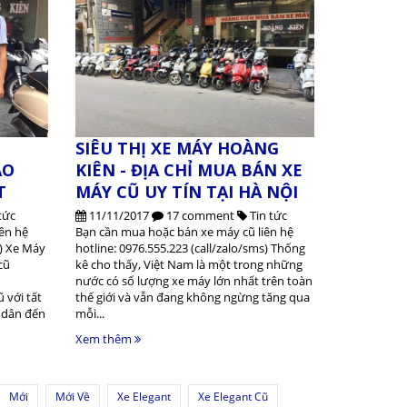
SIÊU THỊ XE MÁY HOÀNG
AO
KIÊN - ĐỊA CHỈ MUA BÁN XE
T
MÁY CŨ UY TÍN TẠI HÀ NỘI
tức
11/11/2017
17 comment
Tin tức
ên hệ
Bạn cần mua hoặc bán xe máy cũ liên hệ
s) Xe Máy
hotline: 0976.555.223 (call/zalo/sms) Thống
cũ
kê cho thấy, Việt Nam là một trong những
nước có số lượng xe máy lớn nhất trên toàn
 với tất
thế giới và vẫn đang không ngừng tăng qua
h dân đến
mỗi...
Xem thêm
Mới
Mới Về
Xe Elegant
Xe Elegant Cũ