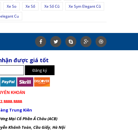
Xe So
Xe Số
Xe Số Cũ
Xe Sym Elegant Cũ
elegant Cu
nhận được giá tốt
UYỂN KHOẢN
2.8888.8888
àng Trung Kiên
ng Mại Cổ Phần Á Châu (ACB)
ễn Khánh Toàn, Cầu Giấy, Hà Nội