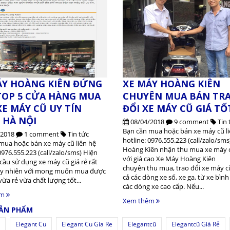
ÁY HOÀNG KIÊN ĐỨNG
XE MÁY HOÀNG KIÊN
TOP 5 CỬA HÀNG MUA
CHUYÊN MUA BÁN TR
E MÁY CŨ UY TÍN
ĐỔI XE MÁY CŨ GIÁ TỐ
 HÀ NỘI
08/04/2018
9 comment
Tin 
Bạn cần mua hoặc bán xe máy cũ li
/2018
1 comment
Tin tức
hotline: 0976.555.223 (call/zalo/sm
mua hoặc bán xe máy cũ liên hệ
Hoàng Kiên nhận thu mua xe máy 
0976.555.223 (call/zalo/sms) Hiện
với giá cao Xe Máy Hoàng Kiên
cầu sử dụng xe máy cũ giá rẻ rất
chuyên thu mua, trao đổi xe máy cũ
uy nhiên với mong muốn mua được
cả các dòng xe số, xe ga, từ xe bìn
vừa rẻ vừa chất lượng tốt...
các dòng xe cao cấp. Nếu...
êm
Xem thêm
SẢN PHẨM
Elegant Cu
Elegant Cu Gia Re
Elegantcũ
Elegantcũ Giá Rẻ