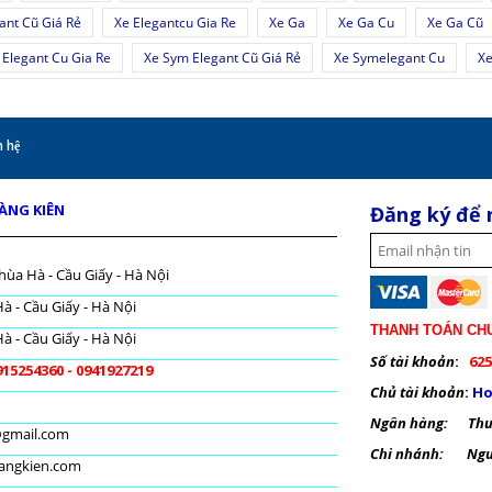
ant Cũ Giá Rẻ
Xe Elegantcu Gia Re
Xe Ga
Xe Ga Cu
Xe Ga Cũ
Elegant Cu Gia Re
Xe Sym Elegant Cũ Giá Rẻ
Xe Symelegant Cu
Xe
 hệ
OÀNG KIÊN
Đăng ký để 
hùa Hà - Cầu Giấy - Hà Nội
à - Cầu Giấy - Hà Nội
THANH TOÁN CH
à - Cầu Giấy - Hà Nội
Số tài khoản
:
625
915254360 - 0941927219
Chủ tài khoản
:
Ho
Ngân hàng: Thươ
@gmail.com
Chi nhánh: Nguy
oangkien.com