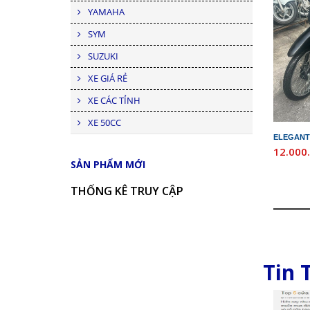
YAMAHA
SYM
SUZUKI
XE GIÁ RẺ
XE CÁC TỈNH
XE 50CC
ELEGANT
12.000
SẢN PHẨM MỚI
THỐNG KÊ TRUY CẬP
Tin 