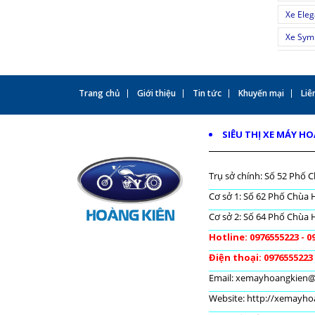
Xe Eleg
Xe Sym 
Trang chủ
Giới thiệu
Tin tức
Khuyến mại
Liên
SIÊU THỊ XE MÁY H
Trụ sở chính: Số 52 Phố C
Cơ sở 1: Số 62 Phố Chùa H
Cơ sở 2: Số 64 Phố Chùa H
Hotline: 0976555223 - 0
Điện thoại: 0976555223
Email: xemayhoangkien
Website: http://xemayh