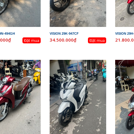
9N-494GH
VISION 29K-947CF
VISION 29H
.000₫
34.500.000₫
21.800.
Đặt mua
Đặt mua