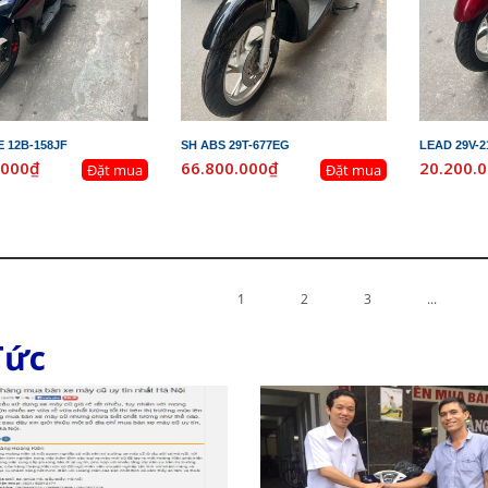
 12B-158JF
SH ABS 29T-677EG
LEAD 29V-
.000₫
66.800.000₫
20.200.
Đặt mua
Đặt mua
1
2
3
...
Tức