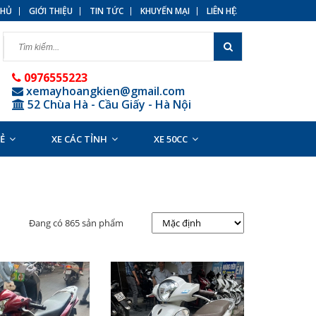
HỦ
GIỚI THIỆU
TIN TỨC
KHUYẾN MẠI
LIÊN HỆ
0976555223
xemayhoangkien@gmail.com
52 Chùa Hà - Cầu Giấy - Hà Nội
RẺ
XE CÁC TỈNH
XE 50CC
Đang có 865 sản phẩm