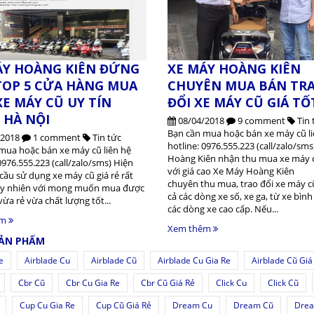
ÁY HOÀNG KIÊN ĐỨNG
XE MÁY HOÀNG KIÊN
TOP 5 CỬA HÀNG MUA
CHUYÊN MUA BÁN TR
E MÁY CŨ UY TÍN
ĐỔI XE MÁY CŨ GIÁ TỐ
 HÀ NỘI
08/04/2018
9 comment
Tin 
Bạn cần mua hoặc bán xe máy cũ li
/2018
1 comment
Tin tức
hotline: 0976.555.223 (call/zalo/sm
mua hoặc bán xe máy cũ liên hệ
Hoàng Kiên nhận thu mua xe máy 
0976.555.223 (call/zalo/sms) Hiện
với giá cao Xe Máy Hoàng Kiên
cầu sử dụng xe máy cũ giá rẻ rất
chuyên thu mua, trao đổi xe máy cũ
uy nhiên với mong muốn mua được
cả các dòng xe số, xe ga, từ xe bìn
vừa rẻ vừa chất lượng tốt...
các dòng xe cao cấp. Nếu...
êm
Xem thêm
SẢN PHẨM
e
Airblade Cu
Airblade Cũ
Airblade Cu Gia Re
Airblade Cũ Giá
Cbr Cũ
Cbr Cu Gia Re
Cbr Cũ Giá Rẻ
Click Cu
Click Cũ
Cup Cu Gia Re
Cup Cũ Giá Rẻ
Dream Cu
Dream Cũ
Drea