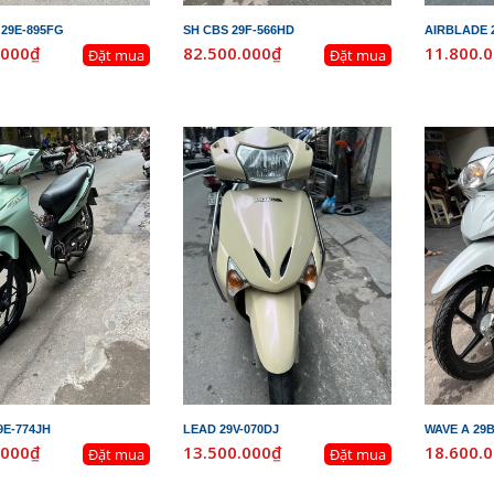
29E-895FG
SH CBS 29F-566HD
AIRBLADE 
.000₫
82.500.000₫
11.800.
Đặt mua
Đặt mua
9E-774JH
LEAD 29V-070DJ
WAVE A 29
.000₫
13.500.000₫
18.600.
Đặt mua
Đặt mua