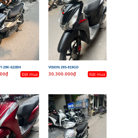
I 29K-622BH
VISION 29S-819GD
000₫
30.300.000₫
Đặt mua
Đặt mua