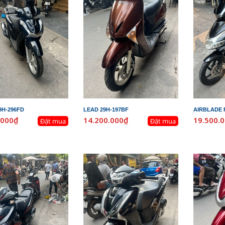
9H-296FD
LEAD 29H-197BF
AIRBLADE F
.000₫
14.200.000₫
19.500.
Đặt mua
Đặt mua