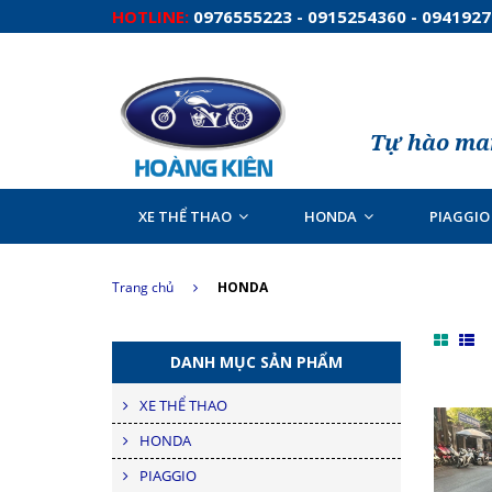
HOTLINE:
0976555223 - 0915254360 - 094192
Tự hào man
XE THỂ THAO
HONDA
PIAGGIO
Trang chủ
HONDA
DANH MỤC SẢN PHẨM
XE THỂ THAO
HONDA
PIAGGIO