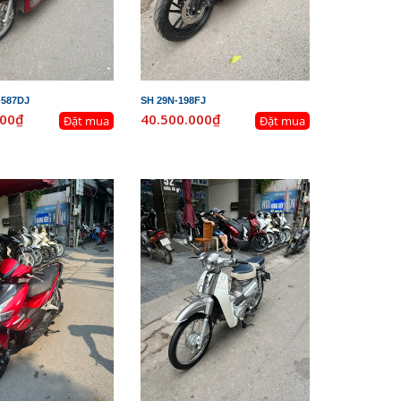
-587DJ
SH 29N-198FJ
000₫
40.500.000₫
Đặt mua
Đặt mua