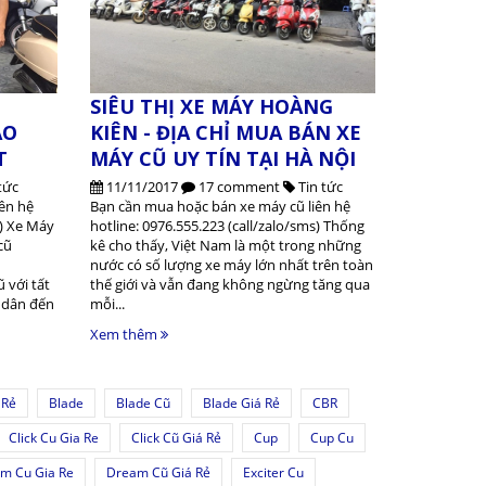
SIÊU THỊ XE MÁY HOÀNG
AO
KIÊN - ĐỊA CHỈ MUA BÁN XE
T
MÁY CŨ UY TÍN TẠI HÀ NỘI
tức
11/11/2017
17 comment
Tin tức
ên hệ
Bạn cần mua hoặc bán xe máy cũ liên hệ
s) Xe Máy
hotline: 0976.555.223 (call/zalo/sms) Thống
cũ
kê cho thấy, Việt Nam là một trong những
nước có số lượng xe máy lớn nhất trên toàn
 với tất
thế giới và vẫn đang không ngừng tăng qua
h dân đến
mỗi...
Xem thêm
 Rẻ
Blade
Blade Cũ
Blade Giá Rẻ
CBR
Click Cu Gia Re
Click Cũ Giá Rẻ
Cup
Cup Cu
m Cu Gia Re
Dream Cũ Giá Rẻ
Exciter Cu