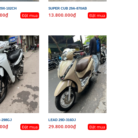
29X-102CH
SUPER CUB 29A-870AB
000₫
13.800.000₫
Đặt mua
Đặt mua
B-298GJ
LEAD 29D-316DJ
000₫
29.800.000₫
Đặt mua
Đặt mua