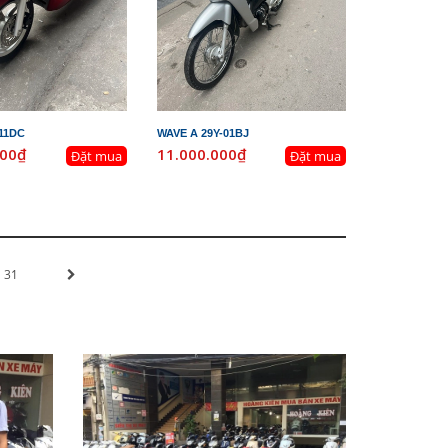
211DC
WAVE A 29Y-01BJ
000₫
11.000.000₫
Đặt mua
Đặt mua
31
»