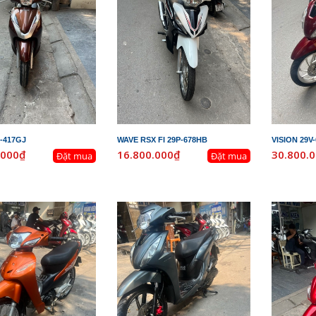
-417GJ
WAVE RSX FI 29P-678HB
VISION 29V
.000₫
16.800.000₫
30.800.
Đặt mua
Đặt mua