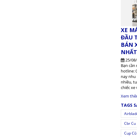
XE M
ĐẦU 
BÁN X
NHẤT
25/08
Bạn cần 
hotline: 
nay nhu 
nhiều, t
chiếc xe 
Xem th
TAGS 
Airblad
Cbr Cu
Cup Cũ