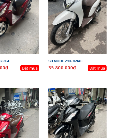
-663GE
SH MODE 29D-769AE
000₫
35.800.000₫
Đặt mua
Đặt mua