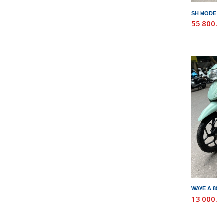
SH MODE 
55.800
WAVE A 8
13.000