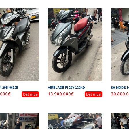
I 29B-961JE
AIRBLADE FI 29Y-120KD
SH MODE 3
.000₫
13.900.000₫
30.800.
Đặt mua
Đặt mua