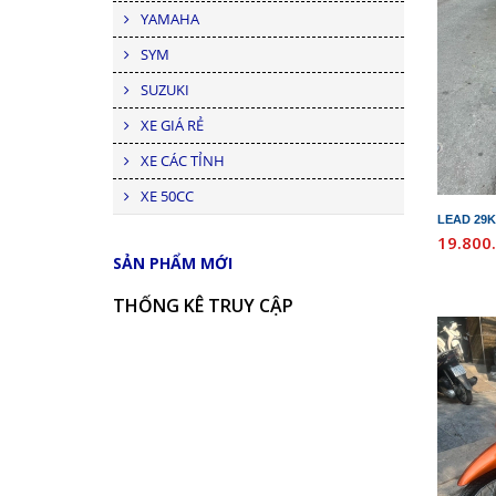
YAMAHA
SYM
SUZUKI
XE GIÁ RẺ
XE CÁC TỈNH
XE 50CC
LEAD 29K
19.800
SẢN PHẨM MỚI
THỐNG KÊ TRUY CẬP