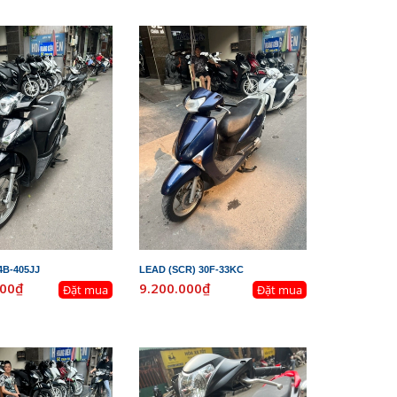
4B-405JJ
LEAD (SCR) 30F-33KC
000₫
9.200.000₫
Đặt mua
Đặt mua