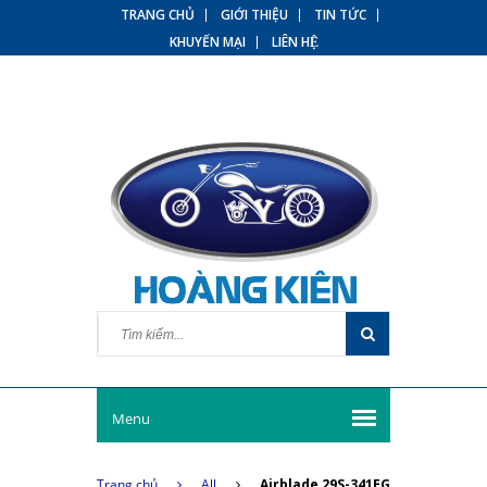
TRANG CHỦ
GIỚI THIỆU
TIN TỨC
KHUYẾN MẠI
LIÊN HỆ
Menu
Trang chủ
All
Airblade 29S-341EG