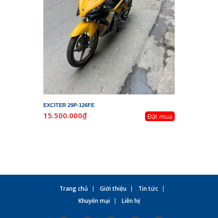
EXCITER 29P-126FE
LEAD 29K-
15.500.000₫
19.800.
Đặt mua
Trang chủ
Giới thiệu
Tin tức
Khuyến mại
Liên hệ