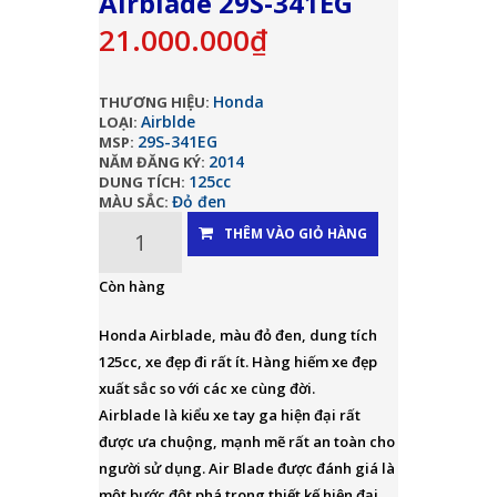
Airblade 29S-341EG
21.000.000₫
Honda
THƯƠNG HIỆU:
Airblde
LOẠI:
29S-341EG
MSP:
2014
NĂM ĐĂNG KÝ:
125cc
DUNG TÍCH:
Đỏ đen
MÀU SẮC:
THÊM VÀO GIỎ HÀNG
Còn hàng
Honda Airblade, màu đỏ đen, dung tích
125cc, xe đẹp đi rất ít. Hàng hiếm xe đẹp
xuất sắc so với các xe cùng đời.
Airblade là kiểu xe tay ga hiện đại rất
được ưa chuộng, mạnh mẽ rất an toàn cho
người sử dụng. Air Blade được đánh giá là
một bước đột phá trong thiết kế hiện đại...