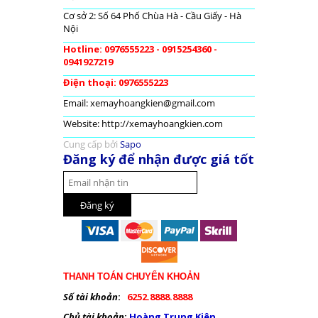
Cơ sở 2: Số 64 Phố Chùa Hà - Cầu Giấy - Hà
Nội
Hotline: 0976555223 - 0915254360 -
0941927219
Điện thoại: 0976555223
Email: xemayhoangkien@gmail.com
Website: http://xemayhoangkien.com
Cung cấp bởi
Sapo
Đăng ký để nhận được giá tốt
THANH TOÁN CHUYỂN KHOẢN
Số tài khoản
:
6252.8888.8888
Chủ tài khoản
:
Hoàng Trung Kiên