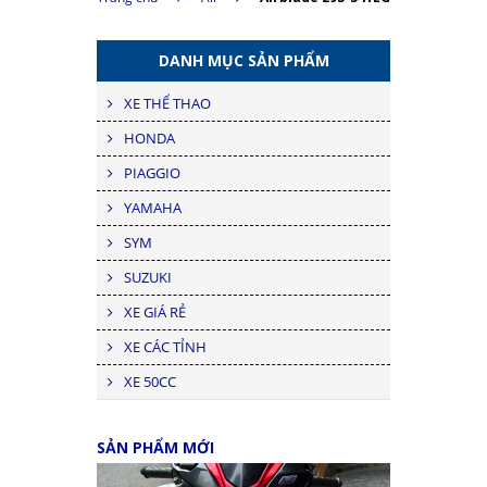
DANH MỤC SẢN PHẨM
XE THỂ THAO
HONDA
PIAGGIO
YAMAHA
SYM
SUZUKI
XE GIÁ RẺ
XE CÁC TỈNH
XE 50CC
SẢN PHẨM MỚI