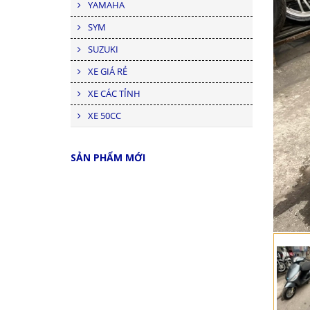
YAMAHA
SYM
SUZUKI
XE GIÁ RẺ
XE CÁC TỈNH
XE 50CC
SẢN PHẨM MỚI