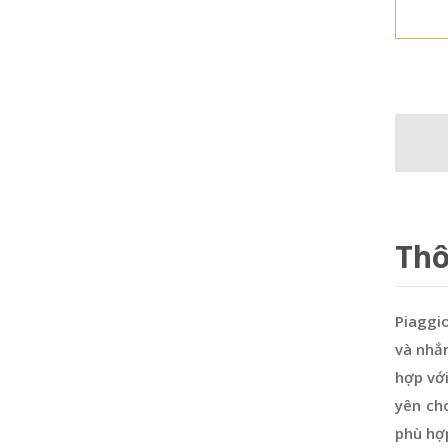
Thô
Piaggio
và nhắ
hợp với
yên cho
phù hợp