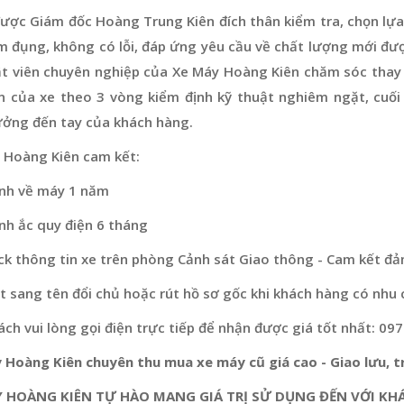
ược Giám đốc Hoàng Trung Kiên đích thân kiểm tra, chọn lựa
m đụng, không có lỗi, đáp ứng yêu cầu về chất lượng mới đư
ật viên chuyên nghiệp của Xe Máy Hoàng Kiên chăm sóc thay 
n của xe theo 3 vòng kiểm định kỹ thuật nghiêm ngặt, cuối
ưởng đến tay của khách hàng.
 Hoàng Kiên cam kết:
nh về máy 1 năm
nh ắc quy điện 6 tháng
ck thông tin xe trên phòng Cảnh sát Giao thông - Cam kết đả
 sang tên đổi chủ hoặc rút hồ sơ gốc khi khách hàng có nhu 
ch vui lòng gọi điện trực tiếp để nhận được giá tốt nhất: 09
 Hoàng Kiên chuyên thu mua xe máy cũ giá cao - Giao lưu, tr
 HOÀNG KIÊN TỰ HÀO MANG GIÁ TRỊ SỬ DỤNG ĐẾN VỚI KH