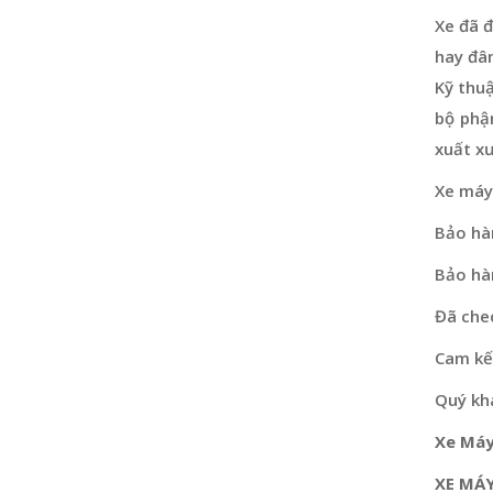
Xe đã đ
hay đâ
Kỹ thu
bộ phậ
xuất x
Xe máy
Bảo hà
Bảo hà
Đã che
Cam kết
Quý khá
Xe Máy
XE MÁY