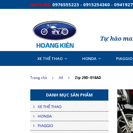
HOTLINE:
0976555223 - 0915254360 - 094192
Tự hào man
XE THỂ THAO
HONDA
PIAGGIO
Trang chủ
All
Zip 29D-018AD
DANH MỤC SẢN PHẨM
XE THỂ THAO
HONDA
PIAGGIO