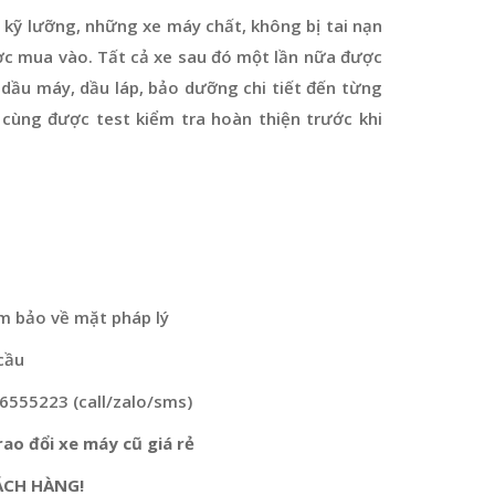
 kỹ lưỡng, những xe máy chất, không bị tai nạn
ợc mua vào. Tất cả xe sau đó một lần nữa được
dầu máy, dầu láp, bảo dưỡng chi tiết đến từng
 cùng được test kiểm tra hoàn thiện trước khi
m bảo về mặt pháp lý
cầu
76555223 (call/zalo/sms)
ao đổi xe máy cũ giá rẻ
ÁCH HÀNG!