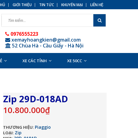
HỦ
GIỚI THIỆU
TIN TỨC
KHUYẾN MẠI
LIÊN HỆ
0976555223
xemayhoangkien@gmail.com
52 Chùa Hà - Cầu Giấy - Hà Nội
RẺ
XE CÁC TỈNH
XE 50CC
Zip 29D-018AD
10.800.000₫
Piaggio
THƯƠNG HIỆU:
Zip
LOẠI: