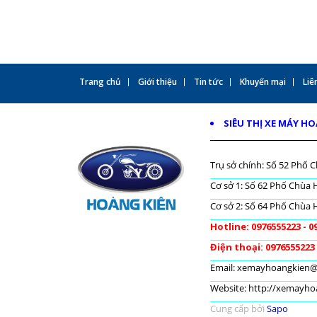
Trang chủ
Giới thiệu
Tin tức
Khuyến mại
Liên
SIÊU THỊ XE MÁY H
Trụ sở chính: Số 52 Phố C
Cơ sở 1: Số 62 Phố Chùa H
Cơ sở 2: Số 64 Phố Chùa H
Hotline: 0976555223 - 0
Điện thoại: 0976555223
Email: xemayhoangkien
Website: http://xemayh
Cung cấp bởi
Sapo