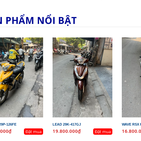
N PHẨM NỔI BẬT
29P-126FE
LEAD 29K-417GJ
WAVE RSX F
.000₫
19.800.000₫
16.800.
Đặt mua
Đặt mua