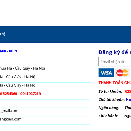
 hệ
OÀNG KIÊN
Đăng ký để 
hùa Hà - Cầu Giấy - Hà Nội
à - Cầu Giấy - Hà Nội
THANH TOÁN CH
à - Cầu Giấy - Hà Nội
Số tài khoản
:
625
915254360 - 0941927219
Chủ tài khoản
:
Ho
Ngân hàng: Thươ
@gmail.com
Chi nhánh: Nguy
oangkien.com