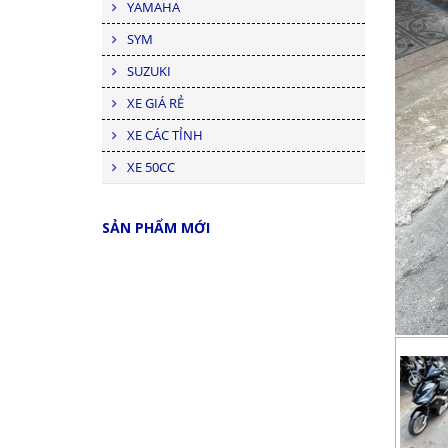
YAMAHA
SYM
SUZUKI
XE GIÁ RẺ
XE CÁC TỈNH
XE 50CC
SẢN PHẨM MỚI