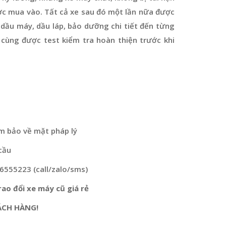
ợc mua vào. Tất cả xe sau đó một lần nữa được
dầu máy, dầu láp, bảo dưỡng chi tiết đến từng
 cùng được test kiểm tra hoàn thiện trước khi
m bảo về mặt pháp lý
cầu
76555223 (call/zalo/sms)
ao đổi xe máy cũ giá rẻ
ÁCH HÀNG!