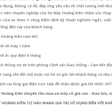
m đụng, không có lỗi, đáp ứng yêu cầu về chất lượng mới đư
ật viên chuyên nghiệp của Xe Máy Hoàng Kiên chăm sóc thay 
n của xe theo 3 vòng kiểm định kỹ thuật nghiêm ngặt, cuối
ưởng đến tay của khách hàng.
 Hoàng Kiên cam kết:
nh về máy 1 năm
nh ắc quy điện 6 tháng
ck thông tin xe trên phòng Cảnh sát Giao thông - Cam kết đả
 sang tên đổi chủ hoặc rút hồ sơ gốc khi khách hàng có nhu 
ch vui lòng gọi điện trực tiếp để nhận được giá tốt nhất: 09
 Hoàng Kiên chuyên thu mua xe máy cũ giá cao - Giao lưu, tr
 HOÀNG KIÊN TỰ HÀO MANG GIÁ TRỊ SỬ DỤNG ĐẾN VỚI KH