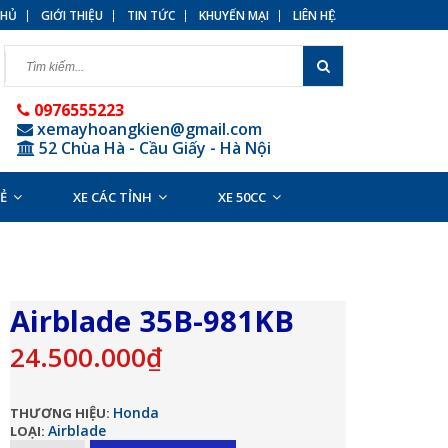
HỦ
GIỚI THIỆU
TIN TỨC
KHUYẾN MẠI
LIÊN HỆ
0976555223
xemayhoangkien@gmail.com
52 Chùa Hà - Cầu Giấy - Hà Nội
RẺ
XE CÁC TỈNH
XE 50CC
Airblade 35B-981KB
24.500.000₫
Honda
THƯƠNG HIỆU:
Airblade
LOẠI: