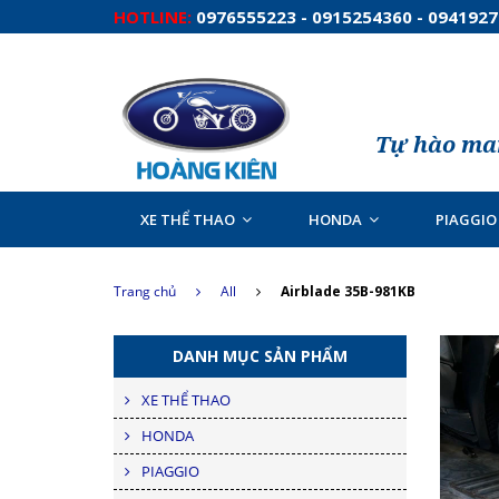
HOTLINE:
0976555223 - 0915254360 - 094192
Tự hào man
XE THỂ THAO
HONDA
PIAGGIO
Trang chủ
All
Airblade 35B-981KB
DANH MỤC SẢN PHẨM
XE THỂ THAO
HONDA
PIAGGIO