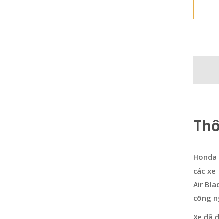
Thô
Honda A
các xe 
Air Bla
công ng
Xe đã đ