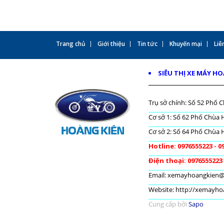
Trang chủ
Giới thiệu
Tin tức
Khuyến mại
Liên
SIÊU THỊ XE MÁY H
Trụ sở chính: Số 52 Phố C
Cơ sở 1: Số 62 Phố Chùa H
Cơ sở 2: Số 64 Phố Chùa H
Hotline: 0976555223 - 0
Điện thoại: 0976555223
Email: xemayhoangkien
Website: http://xemayh
Cung cấp bởi
Sapo