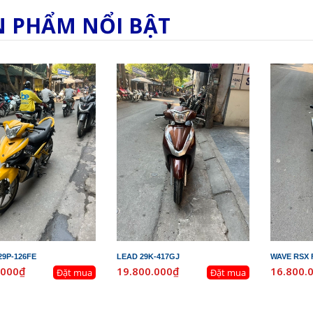
N PHẨM NỔI BẬT
29P-126FE
LEAD 29K-417GJ
WAVE RSX F
.000₫
19.800.000₫
16.800.
Đặt mua
Đặt mua