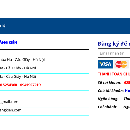
 hệ
OÀNG KIÊN
Đăng ký để 
hùa Hà - Cầu Giấy - Hà Nội
à - Cầu Giấy - Hà Nội
THANH TOÁN CH
à - Cầu Giấy - Hà Nội
Số tài khoản
:
625
915254360 - 0941927219
Chủ tài khoản
:
Ho
Ngân hàng: Thươ
@gmail.com
Chi nhánh: Nguy
oangkien.com