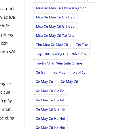
Mua Xe May Cu Chuyen Nghiep
 câu hỏi
việc lựa
Mua Xe May Cu Gia Cao
 chiếc
Mua Xe Máy Cũ Giá Cao
p phong
Mua Xe Máy Cũ Tại Nhà
 còn
Thu Mua Xe Máy Cũ
Tin Tức
 hợp với
Top 100 Thương Hiệu Nổi Tiếng
Tuyển Nhân Viên Sale Online
Xe Ga
Xe May
Xe Máy
Xe May Cu
Xe Máy Cũ
ông rõ
Xe May Cu Gia Re
ốc của
Xe Máy Cũ Giá Rẻ
ó giấy
u nhất.
Xe Máy Cũ Giá Tốt
móc cũng
Xe May Cu Ha Noi
Xe Máy Cũ Hà Nội