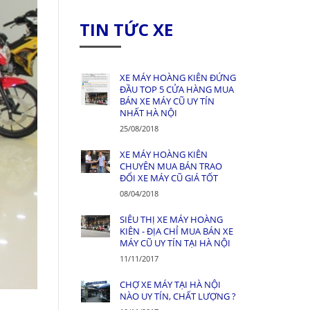
TIN TỨC XE
XE MÁY HOÀNG KIÊN ĐỨNG
ĐẦU TOP 5 CỬA HÀNG MUA
BÁN XE MÁY CŨ UY TÍN
NHẤT HÀ NỘI
25/08/2018
XE MÁY HOÀNG KIÊN
CHUYÊN MUA BÁN TRAO
ĐỔI XE MÁY CŨ GIÁ TỐT
08/04/2018
SIÊU THỊ XE MÁY HOÀNG
KIÊN - ĐỊA CHỈ MUA BÁN XE
MÁY CŨ UY TÍN TẠI HÀ NỘI
11/11/2017
CHỢ XE MÁY TẠI HÀ NỘI
NÀO UY TÍN, CHẤT LƯỢNG ?