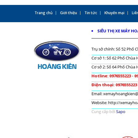
Trang chủ
Giới thiệu
Tin tức
Khuyến mại
Liên
SIÊU THỊ XE MÁY H
Trụ sở chính: Số 52 Phố C
Cơ sở 1: Số 62 Phố Chùa H
Cơ sở 2: Số 64 Phố Chùa H
Hotline: 0976555223 - 0
Điện thoại: 0976555223
Email: xemayhoangkien
Website: http://xemayh
Cung cấp bởi
Sapo