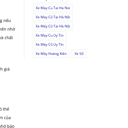
Xe May Cu Tai Ha Noi
Xe May Cũ Tại Hà Nội
ng nếu
Xe Máy Cũ Tại Hà Nội
 nên nhờ
Xe May Cu Uy Tin
và chất
Xe Máy Cũ Uy Tín
Xe Máy Hoàng Kiên
Xe Số
h giá
ó thể
ẩm của
 nhớ bảo