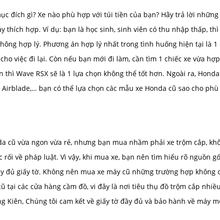
c đích gì? Xe nào phù hợp với túi tiền của bạn? Hãy trả lời những
thích hợp. Ví dụ: bạn là học sinh, sinh viên có thu nhập thấp, thì 
không hợp lý. Phương án hợp lý nhất trong tình huống hiện tại là 1
 cho việc đi lại. Còn nếu bạn mới đi làm, cần tìm 1 chiếc xe vừa hợ
ển thì Wave RSX sẽ là 1 lựa chọn không thể tốt hơn. Ngoài ra, Honda
, Airblade,… bạn có thể lựa chọn các mẫu xe Honda cũ sao cho phù
da cũ vừa ngon vừa rẻ, nhưng bạn mua nhầm phải xe trộm cắp, kh
c rối về pháp luật. Vì vậy, khi mua xe, bạn nên tìm hiểu rõ nguồn g
đầy đủ giấy tờ. Không nên mua xe máy cũ những trường hợp không c
ũ tại các cửa hàng cầm đồ, vi đây là nơi tiêu thụ đồ trộm cắp nhiề
ng Kiên, Chúng tôi cam kết về giấy tờ đầy đủ và bảo hành về máy 