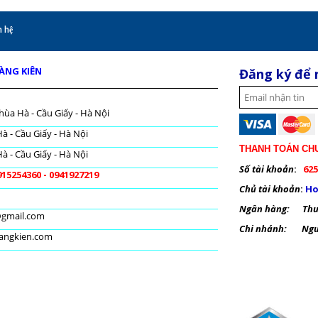
 hệ
OÀNG KIÊN
Đăng ký để 
hùa Hà - Cầu Giấy - Hà Nội
à - Cầu Giấy - Hà Nội
THANH TOÁN CH
à - Cầu Giấy - Hà Nội
Số tài khoản
:
625
915254360 - 0941927219
Chủ tài khoản
:
Ho
Ngân hàng: Thươ
@gmail.com
Chi nhánh: Nguy
oangkien.com