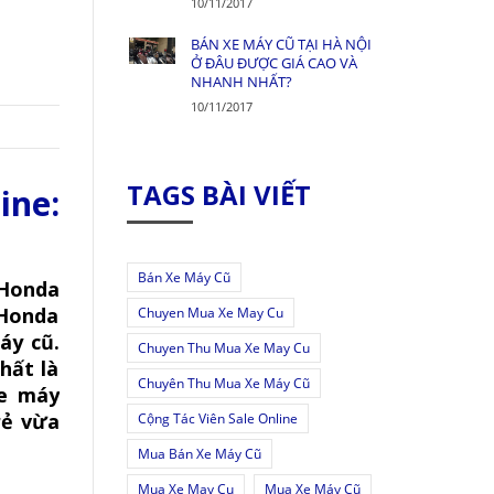
10/11/2017
BÁN XE MÁY CŨ TẠI HÀ NỘI
Ở ĐÂU ĐƯỢC GIÁ CAO VÀ
NHANH NHẤT?
10/11/2017
TAGS BÀI VIẾT
ine:
Bán Xe Máy Cũ
 Honda
 Honda
Chuyen Mua Xe May Cu
áy cũ.
Chuyen Thu Mua Xe May Cu
hất là
Chuyên Thu Mua Xe Máy Cũ
xe máy
rẻ vừa
Cộng Tác Viên Sale Online
Mua Bán Xe Máy Cũ
Mua Xe May Cu
Mua Xe Máy Cũ