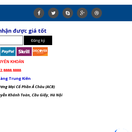
nhận được giá tốt
UYỂN KHOẢN
2.8888.8888
àng Trung Kiên
ng Mại Cổ Phần Á Châu (ACB)
ễn Khánh Toàn, Cầu Giấy, Hà Nội