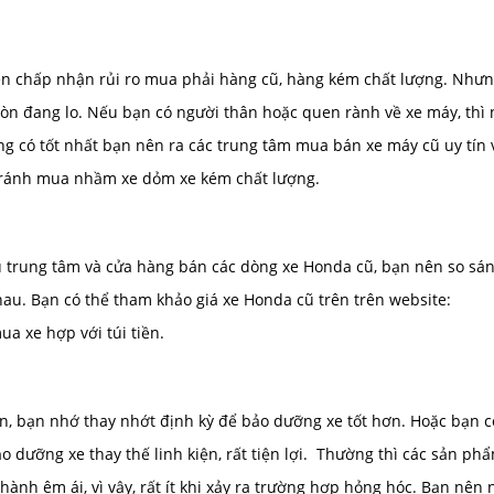
nên chấp nhận rủi ro mua phải hàng cũ, hàng kém chất lượng. Như
 còn đang lo. Nếu bạn có người thân hoặc quen rành về xe máy, thì
ng có tốt nhất bạn nên ra các trung tâm mua bán xe máy cũ uy tín 
tránh mua nhầm xe dỏm xe kém chất lượng.
ều trung tâm và cửa hàng bán các dòng xe Honda cũ, bạn nên so sán
hau. Bạn có thể tham khảo giá xe Honda cũ trên trên website:
a xe hợp với túi tiền.
n, bạn nhớ thay nhớt định kỳ để bảo dưỡng xe tốt hơn. Hoặc bạn c
o dưỡng xe thay thế linh kiện, rất tiện lợi. Thường thì các sản ph
hành êm ái, vì vậy, rất ít khi xảy ra trường hợp hỏng hóc. Bạn nên