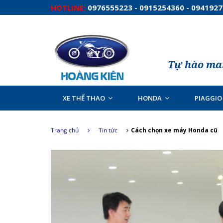
HOTLINE:
0976555223 - 0915254360 - 094192
Tự hào man
XE THỂ THAO
HONDA
PIAGGIO
Trang chủ
Tin tức
Cách chọn xe máy Honda cũ