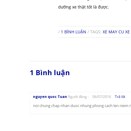
dưỡng xe thật tốt là được.
/
1 BÌNH LUẬN
/ TAGS:
XE MAY CU
XE
1 Bình luận
nguyen quoc Tuan
Người đăng :
06/07/2016
Trả lời
noi chung chap nhan duoc nhung phong cach len niem 