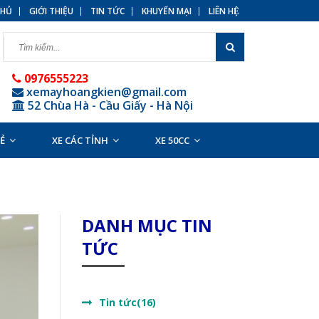
HỦ
GIỚI THIỆU
TIN TỨC
KHUYẾN MẠI
LIÊN HỆ
0976555223
xemayhoangkien@gmail.com
52 Chùa Hà - Cầu Giấy - Hà Nội
RẺ
XE CÁC TỈNH
XE 50CC
DANH MỤC TIN
TỨC
Tin tức(16)