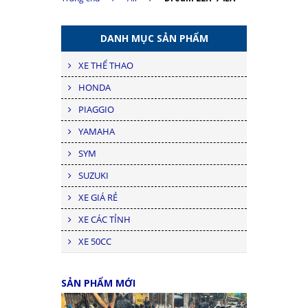
DANH MỤC SẢN PHẨM
XE THỂ THAO
HONDA
PIAGGIO
YAMAHA
SYM
SUZUKI
XE GIÁ RẺ
XE CÁC TỈNH
XE 50CC
SẢN PHẨM MỚI