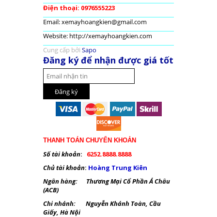
Điện thoại: 0976555223
Email: xemayhoangkien@gmail.com
Website: http://xemayhoangkien.com
Cung cấp bởi
Sapo
Đăng ký để nhận được giá tốt
THANH TOÁN CHUYỂN KHOẢN
Số tài khoản
:
6252.8888.8888
Chủ tài khoản
:
Hoàng Trung Kiên
Ngân hàng: Thương Mại Cổ Phần Á Châu
(ACB)
Chi nhánh: Nguyễn Khánh Toàn, Cầu
Giấy, Hà Nội