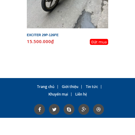
EXCITER 29P-126FE
LEAD 29K-
15.500.000₫
19.800.
Đặt mua
Trang chủ
Giới thiệu
Tin tức
Khuyến mại
Liên hệ