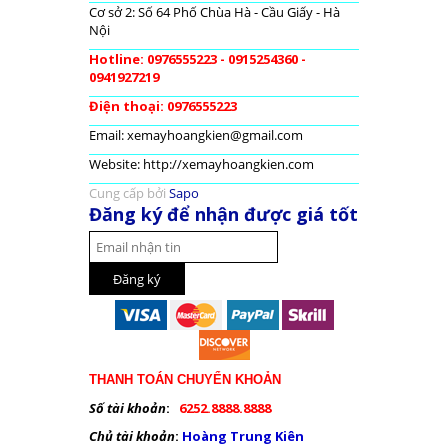
Cơ sở 2: Số 64 Phố Chùa Hà - Cầu Giấy - Hà
Nội
Hotline: 0976555223 - 0915254360 -
0941927219
Điện thoại: 0976555223
Email: xemayhoangkien@gmail.com
Website: http://xemayhoangkien.com
Cung cấp bởi
Sapo
Đăng ký để nhận được giá tốt
THANH TOÁN CHUYỂN KHOẢN
Số tài khoản
:
6252.8888.8888
Chủ tài khoản
:
Hoàng Trung Kiên