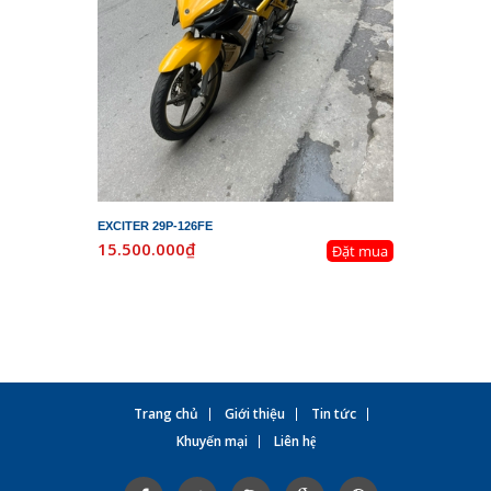
EXCITER 29P-126FE
LEAD 29K-
15.500.000₫
19.800.
Đặt mua
Trang chủ
Giới thiệu
Tin tức
Khuyến mại
Liên hệ