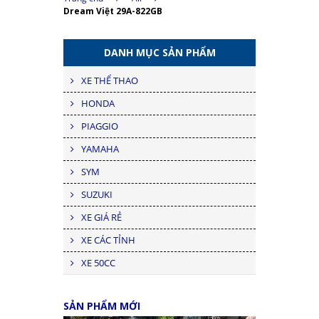
Dream Việt 29A-822GB
DANH MỤC SẢN PHẨM
XE THỂ THAO
HONDA
PIAGGIO
YAMAHA
SYM
SUZUKI
XE GIÁ RẺ
XE CÁC TỈNH
XE 50CC
SẢN PHẨM MỚI