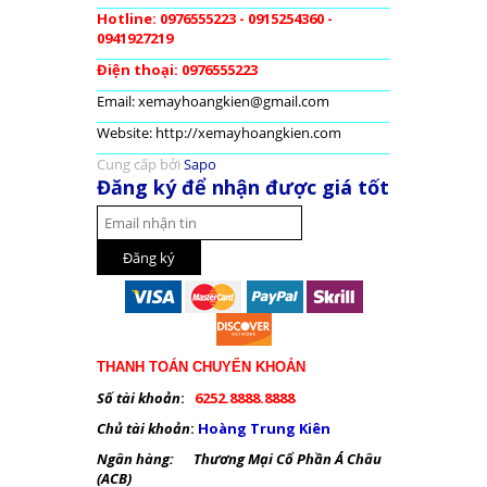
Hotline: 0976555223 - 0915254360 -
0941927219
Điện thoại: 0976555223
Email: xemayhoangkien@gmail.com
Website: http://xemayhoangkien.com
Cung cấp bởi
Sapo
Đăng ký để nhận được giá tốt
THANH TOÁN CHUYỂN KHOẢN
Số tài khoản
:
6252.8888.8888
Chủ tài khoản
:
Hoàng Trung Kiên
Ngân hàng: Thương Mại Cổ Phần Á Châu
(ACB)