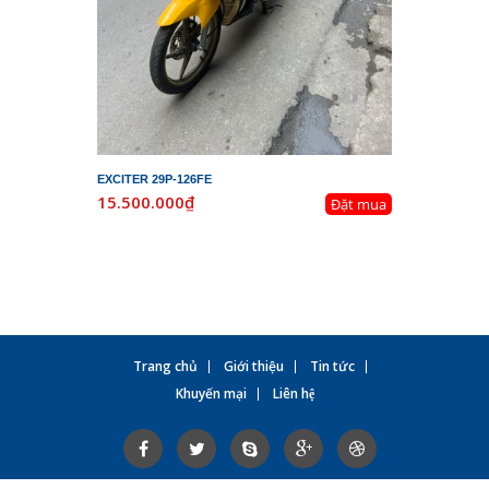
EXCITER 29P-126FE
LEAD 29K-
15.500.000₫
19.800.
Đặt mua
Trang chủ
Giới thiệu
Tin tức
Khuyến mại
Liên hệ