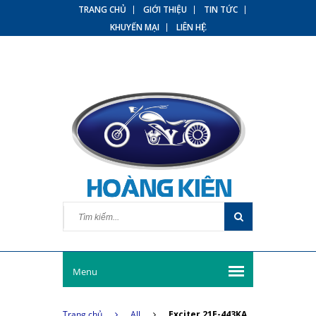
TRANG CHỦ
GIỚI THIỆU
TIN TỨC
KHUYẾN MẠI
LIÊN HỆ
Menu
Trang chủ
All
Exciter 21E-443KA