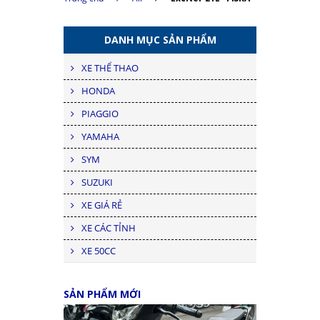
DANH MỤC SẢN PHẨM
XE THỂ THAO
HONDA
PIAGGIO
YAMAHA
SYM
SUZUKI
XE GIÁ RẺ
XE CÁC TỈNH
XE 50CC
SẢN PHẨM MỚI