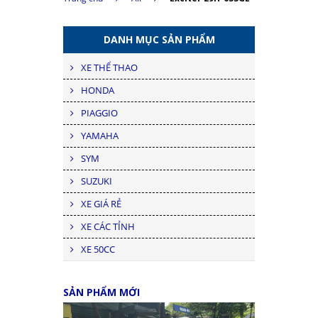
DANH MỤC SẢN PHẨM
XE THỂ THAO
HONDA
PIAGGIO
YAMAHA
SYM
SUZUKI
XE GIÁ RẺ
XE CÁC TỈNH
XE 50CC
SẢN PHẨM MỚI