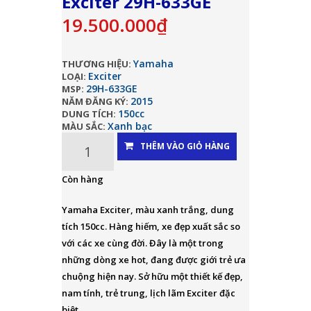
Exciter 29H-633GE
19.500.000₫
Yamaha
THƯƠNG HIỆU:
Exciter
LOẠI:
29H-633GE
MSP:
2015
NĂM ĐĂNG KÝ:
150cc
DUNG TÍCH:
Xanh bạc
MÀU SẮC:
THÊM VÀO GIỎ HÀNG
Còn hàng
Yamaha Exciter, màu xanh trắng, dung
tích 150cc. Hàng hiếm, xe đẹp xuất sắc so
với các xe cùng đời. Đây là một trong
những dòng xe hot, đang được giới trẻ ưa
chuộng hiện nay. Sở hữu một thiết kế đẹp,
nam tính, trẻ trung, lịch lãm Exciter đặc
biệt...