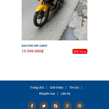
EXCITER 29P-126FE
LEAD 29K-
15.500.000₫
19.800.
Đặt mua
Trang chủ
Giới thiệu
Tin tức
Khuyến mại
Liên hệ