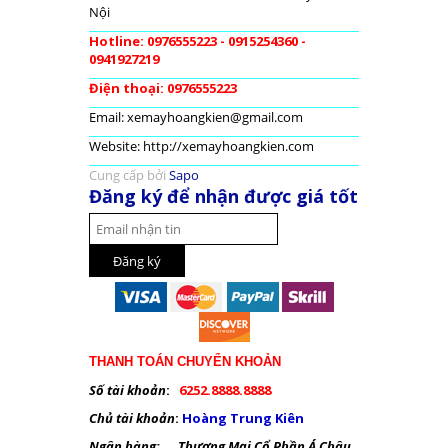
Nội
Hotline: 0976555223 - 0915254360 -
0941927219
Điện thoại: 0976555223
Email: xemayhoangkien@gmail.com
Website: http://xemayhoangkien.com
Cung cấp bởi
Sapo
Đăng ký để nhận được giá tốt
THANH TOÁN CHUYỂN KHOẢN
Số tài khoản
:
6252.8888.8888
Chủ tài khoản
:
Hoàng Trung Kiên
Ngân hàng: Thương Mại Cổ Phần Á Châu