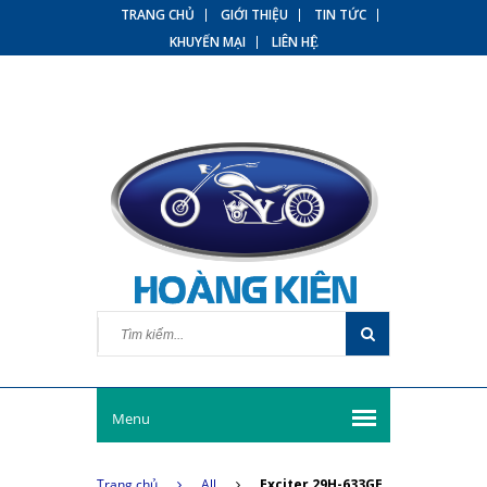
TRANG CHỦ
GIỚI THIỆU
TIN TỨC
KHUYẾN MẠI
LIÊN HỆ
Menu
Trang chủ
All
Exciter 29H-633GE