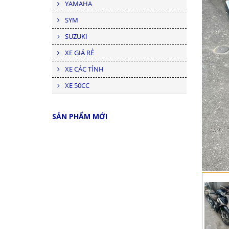
YAMAHA
SYM
SUZUKI
XE GIÁ RẺ
XE CÁC TỈNH
XE 50CC
SẢN PHẨM MỚI