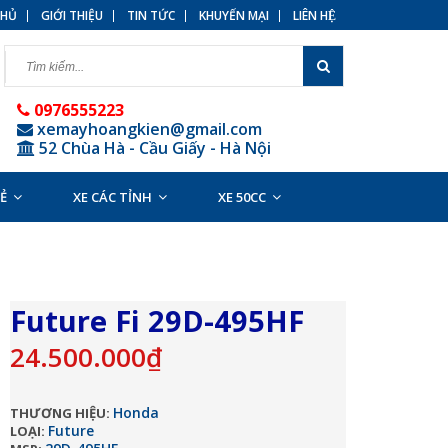
HỦ
GIỚI THIỆU
TIN TỨC
KHUYẾN MẠI
LIÊN HỆ
0976555223
xemayhoangkien@gmail.com
52 Chùa Hà - Cầu Giấy - Hà Nội
RẺ
XE CÁC TỈNH
XE 50CC
Future Fi 29D-495HF
24.500.000₫
Honda
THƯƠNG HIỆU:
Future
LOẠI: