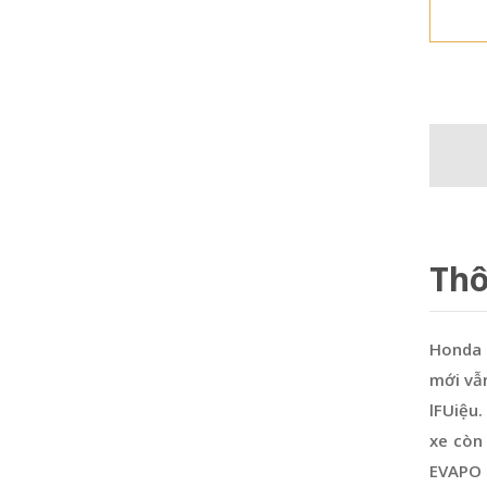
Thô
Honda F
mới vẫn
lFUiệu
xe còn
EVAPO t