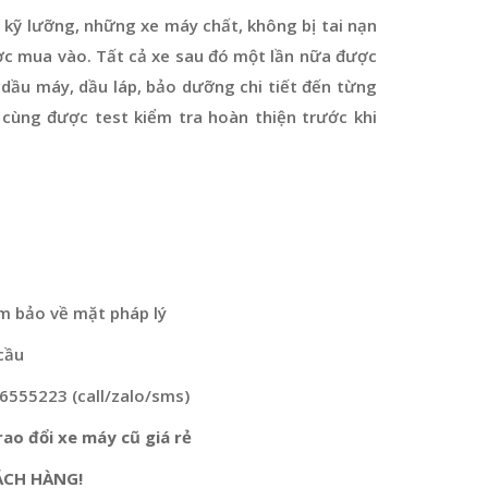
 kỹ lưỡng, những xe máy chất, không bị tai nạn
ợc mua vào. Tất cả xe sau đó một lần nữa được
dầu máy, dầu láp, bảo dưỡng chi tiết đến từng
 cùng được test kiểm tra hoàn thiện trước khi
m bảo về mặt pháp lý
cầu
76555223 (call/zalo/sms)
ao đổi xe máy cũ giá rẻ
ÁCH HÀNG!