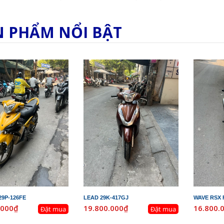
N PHẨM NỔI BẬT
29P-126FE
LEAD 29K-417GJ
WAVE RSX F
.000₫
19.800.000₫
16.800.
Đặt mua
Đặt mua