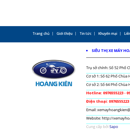
Trang chủ
Giới thiệu
Tin tức
Khuyến mại
Liên
SIÊU THỊ XE MÁY H
Trụ sở chính: Số 52 Phố C
Cơ sở 1: Số 62 Phố Chùa H
Cơ sở 2: Số 64 Phố Chùa H
Hotline: 0976555223 - 0
Điện thoại: 0976555223
Email: xemayhoangkien
Website: http://xemayh
Cung cấp bởi
Sapo