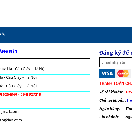
 hệ
OÀNG KIÊN
Đăng ký để 
hùa Hà - Cầu Giấy - Hà Nội
à - Cầu Giấy - Hà Nội
THANH TOÁN CH
à - Cầu Giấy - Hà Nội
Số tài khoản
:
625
915254360 - 0941927219
Chủ tài khoản
:
Ho
Ngân hàng: Thươ
@gmail.com
Chi nhánh: Nguy
oangkien.com