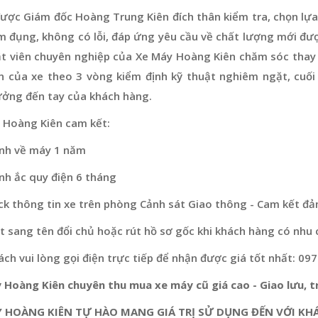
ược Giám đốc Hoàng Trung Kiên đích thân kiểm tra, chọn lựa
m đụng, không có lỗi, đáp ứng yêu cầu về chất lượng mới đư
ật viên chuyên nghiệp của Xe Máy Hoàng Kiên chăm sóc thay 
n của xe theo 3 vòng kiểm định kỹ thuật nghiêm ngặt, cuối
ưởng đến tay của khách hàng.
 Hoàng Kiên cam kết:
nh về máy 1 năm
nh ắc quy điện 6 tháng
ck thông tin xe trên phòng Cảnh sát Giao thông - Cam kết đả
 sang tên đổi chủ hoặc rút hồ sơ gốc khi khách hàng có nhu 
ch vui lòng gọi điện trực tiếp để nhận được giá tốt nhất: 09
 Hoàng Kiên chuyên thu mua xe máy cũ giá cao - Giao lưu, tr
 HOÀNG KIÊN TỰ HÀO MANG GIÁ TRỊ SỬ DỤNG ĐẾN VỚI KH