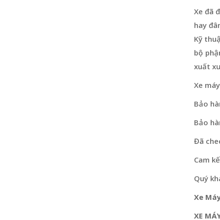
Xe đã đ
hay đâ
Kỹ thu
bộ phậ
xuất x
Xe máy
Bảo hà
Bảo hà
Đã che
Cam kết
Quý khá
Xe Máy
XE MÁY