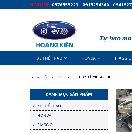
HOTLINE:
0976555223 - 0915254360 - 094192
Tự hào man
XE THỂ THAO
HONDA
PIAGGIO
Trang chủ
All
Future Fi 29D-495HF
DANH MỤC SẢN PHẨM
XE THỂ THAO
HONDA
PIAGGIO