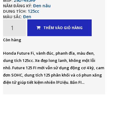
29D-495HF
MSP:
Đen nâu
NĂM ĐĂNG KÝ:
125cc
DUNG TÍCH:
Đen
MÀU SẮC:
THÊM VÀO GIỎ HÀNG
Còn hàng
Honda Future Fi, vành đúc, phanh đĩa, màu đen,
dung tích 125cc. Xe đẹp long lanh, không một lỗi
nhỏ. Future 125 FI mới vẫn sử dụng động cơ 4 kỳ, cam
đơn SOHC, dung tích 125 phân khối và có phun xăng
điện tử giúp tiết kiệm nhiên lFUiệu. Bản FI...