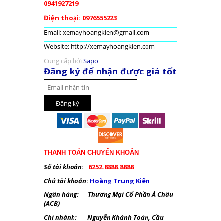
0941927219
Điện thoại: 0976555223
Email: xemayhoangkien@gmail.com
Website: http://xemayhoangkien.com
Cung cấp bởi
Sapo
Đăng ký để nhận được giá tốt
THANH TOÁN CHUYỂN KHOẢN
Số tài khoản
:
6252.8888.8888
Chủ tài khoản
:
Hoàng Trung Kiên
Ngân hàng: Thương Mại Cổ Phần Á Châu
(ACB)
Chi nhánh: Nguyễn Khánh Toàn, Cầu