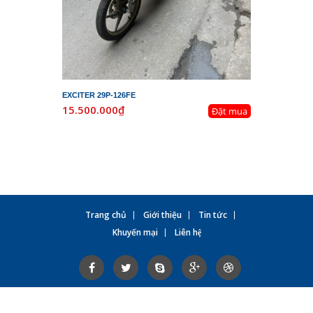
EXCITER 29P-126FE
LEAD 29K-
15.500.000₫
19.800.
Đặt mua
Trang chủ
Giới thiệu
Tin tức
Khuyến mại
Liên hệ