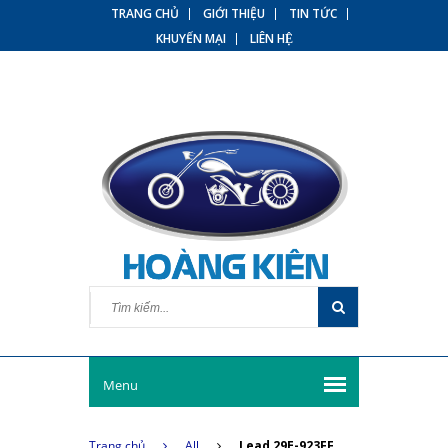
TRANG CHỦ
GIỚI THIỆU
TIN TỨC
KHUYẾN MẠI
LIÊN HỆ
Menu
Trang chủ
All
Lead 29E-923FF