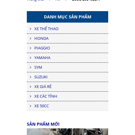
DANH MỤC SẢN PHẨM
XE THỂ THAO
HONDA
PIAGGIO
YAMAHA
SYM
SUZUKI
XE GIÁ RẺ
XE CÁC TỈNH
XE 50CC
SẢN PHẨM MỚI