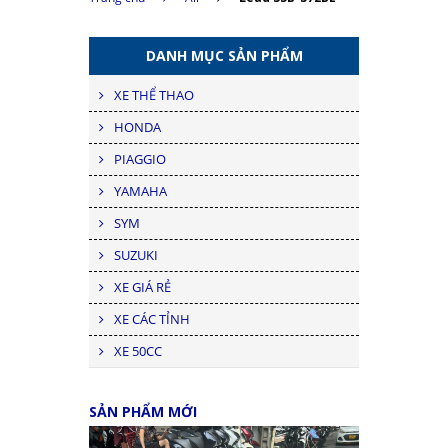
DANH MỤC SẢN PHẨM
XE THỂ THAO
HONDA
PIAGGIO
YAMAHA
SYM
SUZUKI
XE GIÁ RẺ
XE CÁC TỈNH
XE 50CC
SẢN PHẨM MỚI