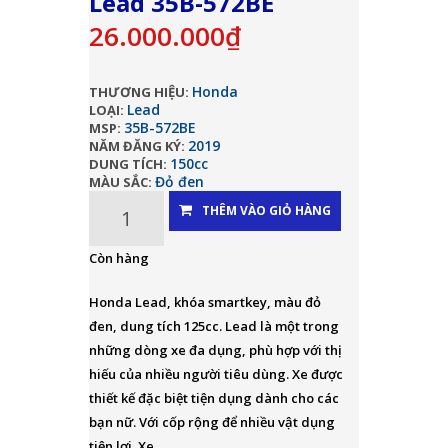
Lead 35B-572BE
26.000.000₫
Honda
THƯƠNG HIỆU:
Lead
LOẠI:
35B-572BE
MSP:
2019
NĂM ĐĂNG KÝ:
150cc
DUNG TÍCH:
Đỏ đen
MÀU SẮC:
THÊM VÀO GIỎ HÀNG
Còn hàng
Honda Lead, khóa smartkey, màu đỏ
đen, dung tích 125cc. Lead là một trong
những dòng xe đa dụng, phù hợp với thị
hiếu của nhiều người tiêu dùng. Xe được
thiết kế đặc biệt tiện dụng dành cho các
bạn nữ. Với cốp rộng để nhiều vật dụng
tiện lợi. Xe...