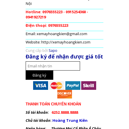
Nội
Hotline: 0976555223 - 0915254360 -
0941927219
Điện thoại: 0976555223
Email: xemayhoangkien@gmail.com
Website: http://xemayhoangkien.com
Cung cấp bởi
Sapo
Đăng ký để nhận được giá tốt
THANH TOÁN CHUYỂN KHOẢN
Số tài khoản
:
6252.8888.8888
Chủ tài khoản
:
Hoàng Trung Kiên
Ngân hàng: Thương Mại Cổ Phần Á Châu