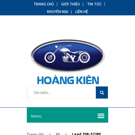
TRANG CHỦ
GIỚI THIỆU
TIN TỨC
KHUYẾN MẠI
LIÊN HỆ
Menu
Trang chủ
All
Lead 35B-572BE