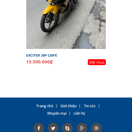
EXCITER 29P-126FE
LEAD 29K-
15.500.000₫
19.800.
Đặt mua
Trang chủ
Giới thiệu
Tin tức
Khuyến mại
Liên hệ