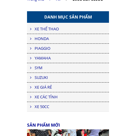
DANH MỤC SẢN PHẨM
XE THỂ THAO
HONDA
PIAGGIO
YAMAHA
SYM
SUZUKI
XE GIÁ RẺ
XE CÁC TỈNH
XE 50CC
SẢN PHẨM MỚI