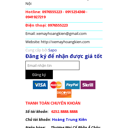
Nội
Hotline: 0976555223 - 0915254360 -
0941927219
Điện thoại: 0976555223
Email: xemayhoangkien@gmail.com
Website: http://xemayhoangkien.com
Cung cấp bởi
Sapo
Đăng ký để nhận được giá tốt
THANH TOÁN CHUYỂN KHOẢN
Số tài khoản
:
6252.8888.8888
Chủ tài khoản
:
Hoàng Trung Kiên
Ngân hàng: Thương Mại Cổ Phần Á Châu