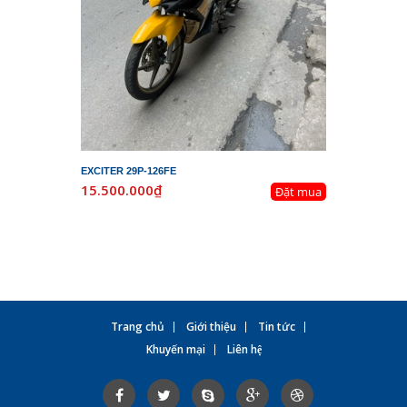
EXCITER 29P-126FE
LEAD 29K-
15.500.000₫
19.800.
Đặt mua
Trang chủ
Giới thiệu
Tin tức
Khuyến mại
Liên hệ