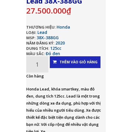
Lead 38X-388GG
27.500.000₫
Honda
THƯƠNG HIỆU:
Lead
LOẠI:
38X-388GG
MSP:
2020
NĂM ĐĂNG KÝ:
125cc
DUNG TÍCH:
Đỏ đen
MÀU SẮC:
THÊM VÀO GIỎ HÀNG
Còn hàng
Honda Lead, khóa smartkey, màu đỏ
đen, dung tích 125cc. Lead là một trong
những dòng xe đa dụng, phù hợp với thị
hiếu của nhiều người tiêu dùng. Xe được
thiết kế đặc biệt tiện dụng dành cho các
bạn nữ. Với cốp rộng để nhiều vật dụng
tiện lợi. Xe...