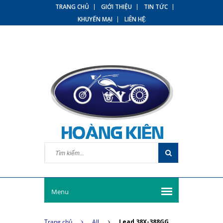
TRANG CHỦ
GIỚI THIỆU
TIN TỨC
KHUYẾN MẠI
LIÊN HỆ
Menu
Trang chủ
All
Lead 38X-388GG