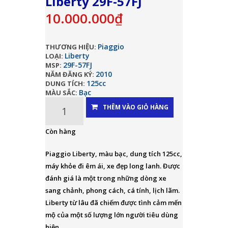
Liberty 29F-57FJ
10.000.000₫
Piaggio
THƯƠNG HIỆU:
Liberty
LOẠI:
29F-57FJ
MSP:
2010
NĂM ĐĂNG KÝ:
125cc
DUNG TÍCH:
Bạc
MÀU SẮC:
THÊM VÀO GIỎ HÀNG
Còn hàng
Piaggio Liberty, màu bạc, dung tích 125cc,
máy khỏe đi êm ái, xe đẹp long lanh. Được
đánh giá là một trong những dòng xe
sang chảnh, phong cách, cá tính, lịch lãm.
Liberty từ lâu đã chiếm được tình cảm mến
mộ của một số lượng lớn người tiêu dùng
hiện...