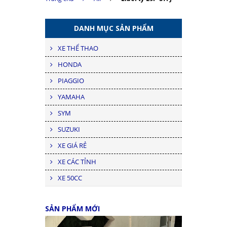
DANH MỤC SẢN PHẨM
XE THỂ THAO
HONDA
PIAGGIO
YAMAHA
SYM
SUZUKI
XE GIÁ RẺ
XE CÁC TỈNH
XE 50CC
SẢN PHẨM MỚI