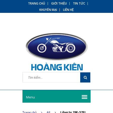
TRANG CHỦ
GIỚI THIỆU
TIN TỨC
KHUYẾN MẠI
LIÊN HỆ
Menu
Trang chủ
All
Liberty 29F-57FJ