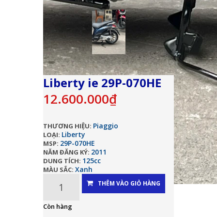
Liberty ie 29P-070HE
12.600.000₫
Piaggio
THƯƠNG HIỆU:
Liberty
LOẠI:
29P-070HE
MSP:
2011
NĂM ĐĂNG KÝ:
125cc
DUNG TÍCH:
Xanh
MÀU SẮC:
THÊM VÀO GIỎ HÀNG
Còn hàng