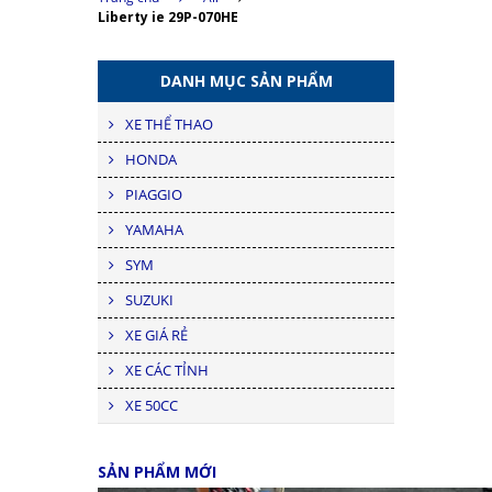
Liberty ie 29P-070HE
DANH MỤC SẢN PHẨM
XE THỂ THAO
HONDA
PIAGGIO
YAMAHA
SYM
SUZUKI
XE GIÁ RẺ
XE CÁC TỈNH
XE 50CC
SẢN PHẨM MỚI