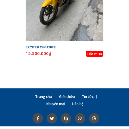
EXCITER 29P-126FE
LEAD 29K-
15.500.000₫
19.800.
Đặt mua
Trang chủ
Giới thiệu
Tin tức
Khuyến mại
Liên hệ