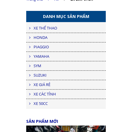
DANH MỤC SẢN PHẨM
XE THỂ THAO
HONDA
PIAGGIO
YAMAHA
SYM
SUZUKI
XE GIÁ RẺ
XE CÁC TỈNH
XE 50CC
SẢN PHẨM MỚI