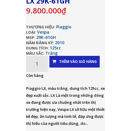
LX 29K-61GH
9.800.000₫
Piaggio
THƯƠNG HIỆU:
Vespa
LOẠI:
29K-61GH
MSP:
2010
NĂM ĐĂNG KÝ:
125cc
DUNG TÍCH:
Trắng
MÀU SẮC:
THÊM VÀO GIỎ HÀNG
Còn hàng
Piaggio LX, màu trắng, dung tích 125cc, xe
đẹp xuất sắc. LX Là một trong những dòng
xe đang được ưa chuộng nhất trên thị
trường hiện nay, Vespa LX sở hữu một thiết
kế đẹp, ấn tượng mà tinh tế, đáp ứng được
thị hiếu của người tiêu dùng, do...