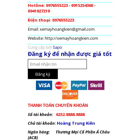
Hotline: 0976555223 - 0915254360 -
0941927219
Điện thoại: 0976555223
Email: xemayhoangkien@gmail.com
Website: http://xemayhoangkien.com
Cung cấp bởi
Sapo
Đăng ký để nhận được giá tốt
THANH TOÁN CHUYỂN KHOẢN
Số tài khoản
:
6252.8888.8888
Chủ tài khoản
:
Hoàng Trung Kiên
Ngân hàng: Thương Mại Cổ Phần Á Châu
(ACB)