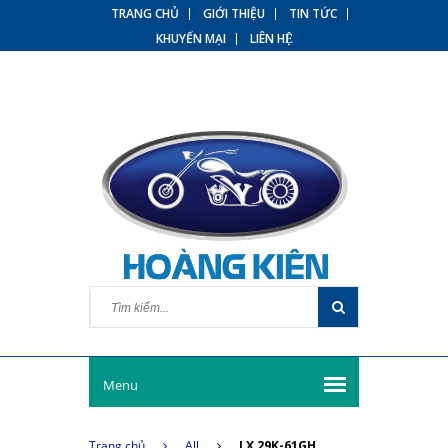
TRANG CHỦ
GIỚI THIỆU
TIN TỨC
KHUYẾN MẠI
LIÊN HỆ
Menu
Trang chủ
All
LX 29K-61GH