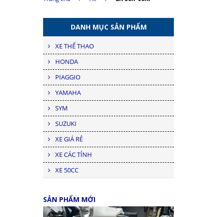
DANH MỤC SẢN PHẨM
XE THỂ THAO
HONDA
PIAGGIO
YAMAHA
SYM
SUZUKI
XE GIÁ RẺ
XE CÁC TỈNH
XE 50CC
SẢN PHẨM MỚI