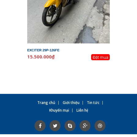
EXCITER 29P-126FE
LEAD 29K-
15.500.000₫
19.800.
Đặt mua
Trang chủ
Giới thiệu
Tin tức
Khuyến mại
Liên hệ