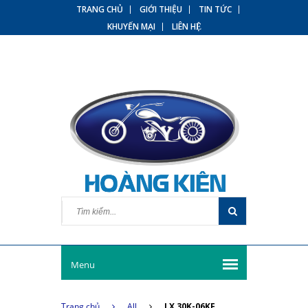
TRANG CHỦ
GIỚI THIỆU
TIN TỨC
KHUYẾN MẠI
LIÊN HỆ
Menu
Trang chủ
All
LX 30K-06KF