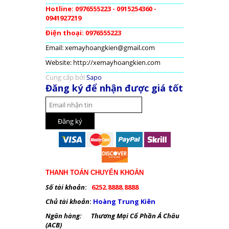
Hotline: 0976555223 - 0915254360 -
0941927219
Điện thoại: 0976555223
Email: xemayhoangkien@gmail.com
Website: http://xemayhoangkien.com
Cung cấp bởi
Sapo
Đăng ký để nhận được giá tốt
THANH TOÁN CHUYỂN KHOẢN
Số tài khoản
:
6252.8888.8888
Chủ tài khoản
:
Hoàng Trung Kiên
Ngân hàng: Thương Mại Cổ Phần Á Châu
(ACB)