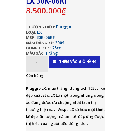
LX 30K-06KF
8.500.000₫
Piaggio
THƯƠNG HIỆU:
LX
LOẠI:
30K-06KF
MSP:
2009
NĂM ĐĂNG KÝ:
125cc
DUNG TÍCH:
Trắng
MÀU SẮC:
THÊM VÀO GIỎ HÀNG
Còn hàng
Piaggio LX, màu trắng, dung tích 125cc, xe
đẹp xuất sắc. LX Là một trong những dòng
xe đang được ưa chuộng nhất trên thị
trường hiện nay, Vespa LX sở hữu một thiết
kế đẹp, ấn tượng mà tinh tế, đáp ứng được
thị hiếu của người tiêu dùng, do...