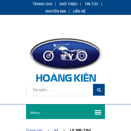
TRANG CHỦ
GIỚI THIỆU
TIN TỨC
KHUYẾN MẠI
LIÊN HỆ
Menu
Trang chủ
All
LX 30P-27JG