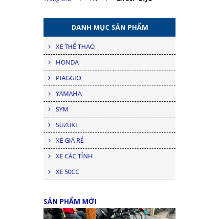
DANH MỤC SẢN PHẨM
XE THỂ THAO
HONDA
PIAGGIO
YAMAHA
SYM
SUZUKI
XE GIÁ RẺ
XE CÁC TỈNH
XE 50CC
SẢN PHẨM MỚI