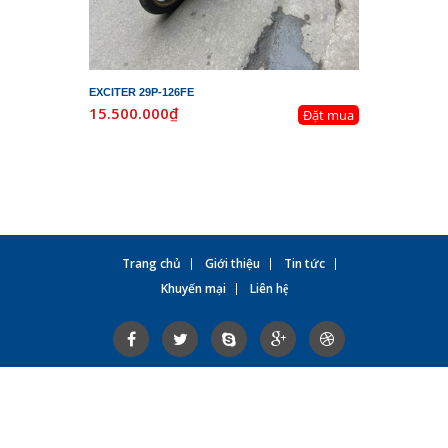
EXCITER 29P-126FE
LEAD 29K-
15.500.000₫
19.800.
Đặt mua
Trang chủ
Giới thiệu
Tin tức
Khuyến mại
Liên hệ