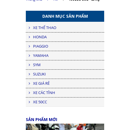
DANH MỤC SẢN PHẨM
XE THỂ THAO
HONDA
PIAGGIO
YAMAHA
SYM
SUZUKI
XE GIÁ RẺ
XE CÁC TỈNH
XE 50CC
SẢN PHẨM MỚI