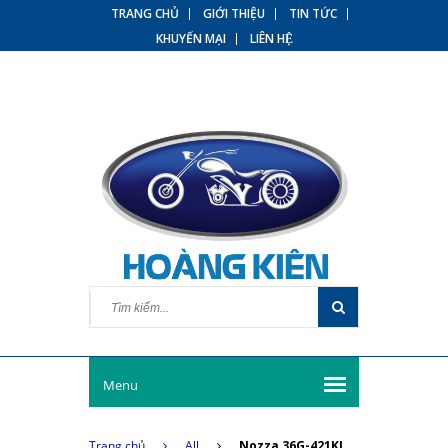
TRANG CHỦ
GIỚI THIỆU
TIN TỨC
KHUYẾN MẠI
LIÊN HỆ
Menu
Trang chủ
All
Nozza 36G-421KJ