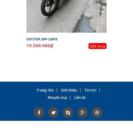
EXCITER 29P-126FE
LEAD 29K-
15.500.000₫
19.800.
Đặt mua
Trang chủ
Giới thiệu
Tin tức
Khuyến mại
Liên hệ