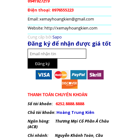
0941927219
Điện thoại: 0976555223
Email: xemayhoangkien@gmail.com
Website: http://xemayhoangkien.com
Cung cấp bởi
Sapo
Đăng ký để nhận được giá tốt
THANH TOÁN CHUYỂN KHOẢN
Số tài khoản
:
6252.8888.8888
Chủ tài khoản
:
Hoàng Trung Kiên
Ngân hàng: Thương Mại Cổ Phần Á Châu
(ACB)
Chi nhánh: Nguyễn Khánh Toàn, Cầu