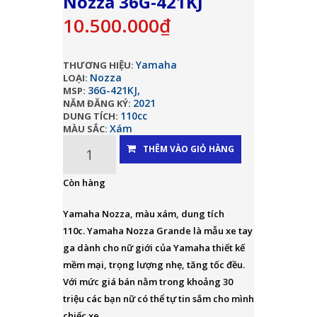
Nozza 36G-421KJ
10.500.000₫
Yamaha
THƯƠNG HIỆU:
Nozza
LOẠI:
36G-421KJ,
MSP:
2021
NĂM ĐĂNG KÝ:
110cc
DUNG TÍCH:
Xám
MÀU SẮC:
THÊM VÀO GIỎ HÀNG
Còn hàng
Yamaha Nozza, màu xám, dung tích
110c. Yamaha Nozza Grande là mẫu xe tay
ga dành cho nữ giới của Yamaha thiết kế
mềm mại, trọng lượng nhẹ, tăng tốc đều.
Với mức giá bán nằm trong khoảng 30
triệu các bạn nữ có thể tự tin sắm cho mình
chiếc xe...