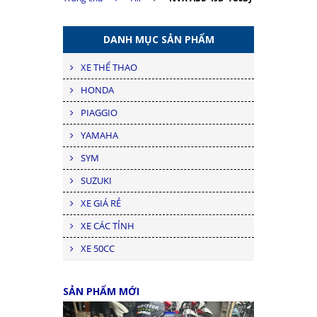
DANH MỤC SẢN PHẨM
XE THỂ THAO
HONDA
PIAGGIO
YAMAHA
SYM
SUZUKI
XE GIÁ RẺ
XE CÁC TỈNH
XE 50CC
SẢN PHẨM MỚI