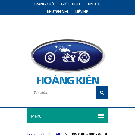
TRANG CHỦ
GIỚI THIỆU
TIN TỨC
KHUYẾN MẠI
LIÊN HỆ
Menu
Trang chủ
All
NVX ABS 49D-786DJ