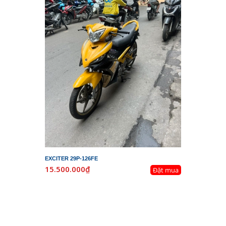
EXCITER 29P-126FE
LEAD 29K-
15.500.000₫
19.800.
Đặt mua