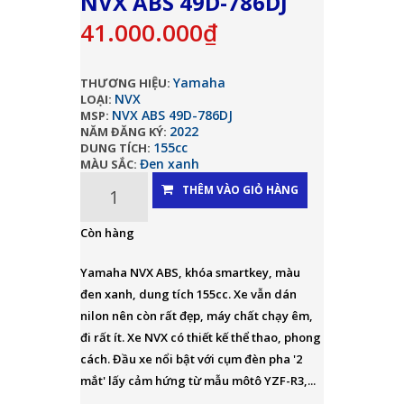
NVX ABS 49D-786DJ
41.000.000₫
Yamaha
THƯƠNG HIỆU:
NVX
LOẠI:
NVX ABS 49D-786DJ
MSP:
2022
NĂM ĐĂNG KÝ:
155cc
DUNG TÍCH:
Đen xanh
MÀU SẮC:
THÊM VÀO GIỎ HÀNG
Còn hàng
Yamaha NVX ABS, khóa smartkey, màu
đen xanh, dung tích 155cc. Xe vẫn dán
nilon nên còn rất đẹp, máy chất chạy êm,
đi rất ít. Xe NVX có thiết kế thể thao, phong
cách. Đầu xe nổi bật với cụm đèn pha '2
mắt' lấy cảm hứng từ mẫu môtô YZF-R3,...