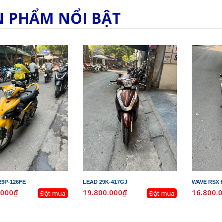
N PHẨM NỔI BẬT
29P-126FE
LEAD 29K-417GJ
WAVE RSX F
.000₫
19.800.000₫
16.800.
Đặt mua
Đặt mua