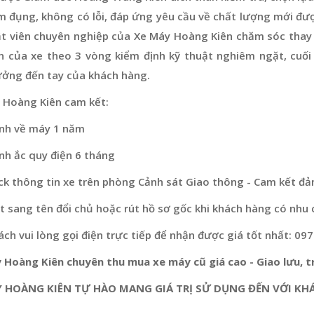
m đụng, không có lỗi, đáp ứng yêu cầu về chất lượng mới đư
ật viên chuyên nghiệp của Xe Máy Hoàng Kiên chăm sóc thay 
n của xe theo 3 vòng kiểm định kỹ thuật nghiêm ngặt, cuối
ưởng đến tay của khách hàng.
 Hoàng Kiên cam kết:
nh về máy 1 năm
nh ắc quy điện 6 tháng
ck thông tin xe trên phòng Cảnh sát Giao thông - Cam kết đả
 sang tên đổi chủ hoặc rút hồ sơ gốc khi khách hàng có nhu 
ch vui lòng gọi điện trực tiếp để nhận được giá tốt nhất: 09
 Hoàng Kiên chuyên thu mua xe máy cũ giá cao - Giao lưu, tr
 HOÀNG KIÊN TỰ HÀO MANG GIÁ TRỊ SỬ DỤNG ĐẾN VỚI KH