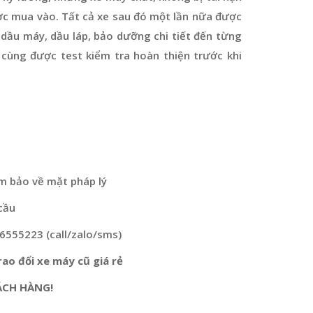
ợc mua vào. Tất cả xe sau đó một lần nữa được
dầu máy, dầu láp, bảo dưỡng chi tiết đến từng
 cùng được test kiểm tra hoàn thiện trước khi
m bảo về mặt pháp lý
cầu
76555223 (call/zalo/sms)
ao đổi xe máy cũ giá rẻ
ÁCH HÀNG!