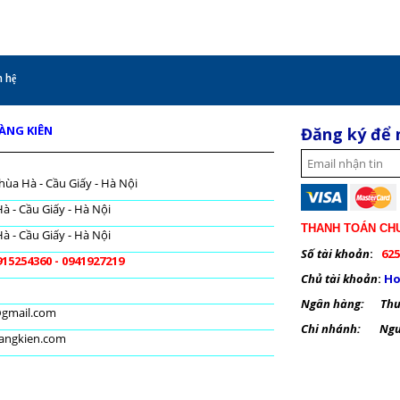
 hệ
OÀNG KIÊN
Đăng ký để 
hùa Hà - Cầu Giấy - Hà Nội
à - Cầu Giấy - Hà Nội
THANH TOÁN CH
à - Cầu Giấy - Hà Nội
Số tài khoản
:
625
915254360 - 0941927219
Chủ tài khoản
:
Ho
Ngân hàng: Thươ
@gmail.com
Chi nhánh: Nguy
oangkien.com