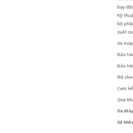
hay đâ
Kỹ thu
bộ phậ
xuất x
Xe máy
Bảo hà
Bảo hà
Đã che
Cam kết
Quý khá
Xe Máy
XE MÁY