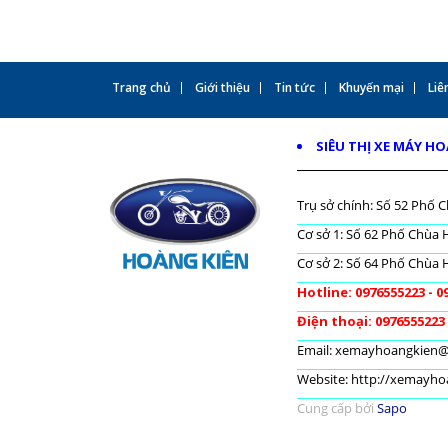
Trang chủ
Giới thiệu
Tin tức
Khuyến mại
Liên
SIÊU THỊ XE MÁY H
Trụ sở chính: Số 52 Phố C
Cơ sở 1: Số 62 Phố Chùa H
Cơ sở 2: Số 64 Phố Chùa H
Hotline: 0976555223 - 0
Điện thoại: 0976555223
Email: xemayhoangkien
Website: http://xemayh
Cung cấp bởi
Sapo