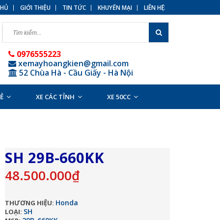
HỦ
GIỚI THIỆU
TIN TỨC
KHUYẾN MẠI
LIÊN HỆ
0976555223
xemayhoangkien@gmail.com
52 Chùa Hà - Cầu Giấy - Hà Nội
RẺ
XE CÁC TỈNH
XE 50CC
SH 29B-660KK
48.500.000₫
Honda
THƯƠNG HIỆU:
SH
LOẠI: