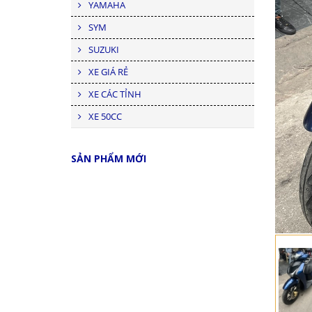
YAMAHA
SYM
SUZUKI
XE GIÁ RẺ
XE CÁC TỈNH
XE 50CC
SẢN PHẨM MỚI