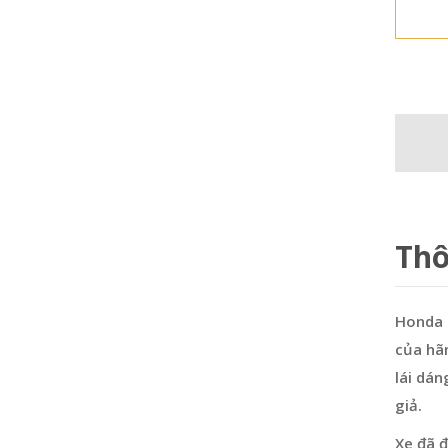
Thô
Honda S
của hãn
lái dá
giả.
Xe đã đ