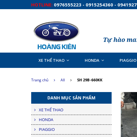
HOTLINE:
0976555223 - 0915254360 - 094192
Tự hào man
XE THỂ THAO
HONDA
PIAGGIO
Trang chủ
All
SH 29B-660KK
DANH MỤC SẢN PHẨM
XE THỂ THAO
HONDA
PIAGGIO