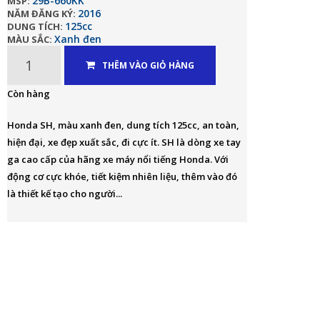
29B-660KK
MSP:
2016
NĂM ĐĂNG KÝ:
125cc
DUNG TÍCH:
Xanh đen
MÀU SẮC:
THÊM VÀO GIỎ HÀNG
Còn hàng
Honda SH, màu xanh đen, dung tích 125cc, an toàn,
hiện đại, xe đẹp xuất sắc, đi cực ít. SH là dòng xe tay
ga cao cấp của hãng xe máy nổi tiếng Honda. Với
động cơ cực khóe, tiết kiệm nhiên liệu, thêm vào đó
là thiết kế tạo cho người...