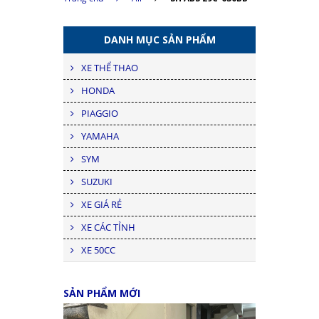
DANH MỤC SẢN PHẨM
XE THỂ THAO
HONDA
PIAGGIO
YAMAHA
SYM
SUZUKI
XE GIÁ RẺ
XE CÁC TỈNH
XE 50CC
SẢN PHẨM MỚI