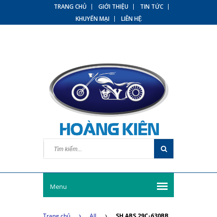
TRANG CHỦ
GIỚI THIỆU
TIN TỨC
KHUYẾN MẠI
LIÊN HỆ
Menu
Trang chủ
All
SH ABS 29C-630BB