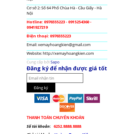
Cơ sở 2: Số 64 Phố Chùa Hà - Cầu Giấy - Hà
Nội
Hotline: 0976555223 - 0915254360 -
0941927219
Điện thoại: 0976555223
Email: xemayhoangkien@gmail.com
Website: http://xemayhoangkien.com
Cung cấp bởi
Sapo
Đăng ký để nhận được giá tốt
THANH TOÁN CHUYỂN KHOẢN
Số tài khoản
:
6252.8888.8888