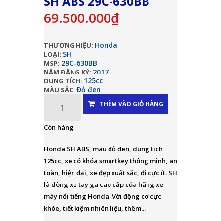
SH ABS 29C-630BB
69.500.000₫
Honda
THƯƠNG HIỆU:
SH
LOẠI:
29C-630BB
MSP:
2017
NĂM ĐĂNG KÝ:
125cc
DUNG TÍCH:
Đỏ đen
MÀU SẮC:
THÊM VÀO GIỎ HÀNG
Còn hàng
Honda SH ABS, màu đỏ đen, dung tích
125cc, xe có khóa smartkey thông minh, an
toàn, hiện đại, xe đẹp xuất sắc, đi cực ít. SH
là dòng xe tay ga cao cấp của hãng xe
máy nổi tiếng Honda. Với động cơ cực
khóe, tiết kiệm nhiên liệu, thêm...