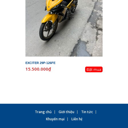
EXCITER 29P-126FE
LEAD 29K-
15.500.000₫
19.800.
Đặt mua
Trang chủ
Giới thiệu
Tin tức
Khuyến mại
Liên hệ