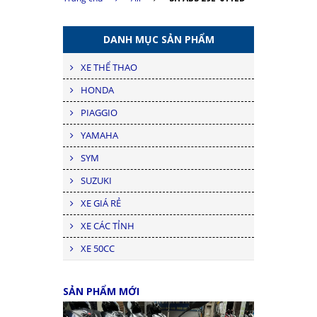
DANH MỤC SẢN PHẨM
XE THỂ THAO
HONDA
PIAGGIO
YAMAHA
SYM
SUZUKI
XE GIÁ RẺ
XE CÁC TỈNH
XE 50CC
SẢN PHẨM MỚI