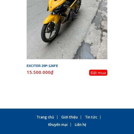
EXCITER 29P-126FE
LEAD 29K-
15.500.000₫
19.800.
Đặt mua
Trang chủ
Giới thiệu
Tin tức
Khuyến mại
Liên hệ