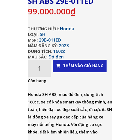
SH ABS 29E-011ED
99.000.000₫
Honda
THƯƠNG HIỆU:
SH
LOẠI:
29E-011ED
MSP:
2023
NĂM ĐĂNG KÝ:
160cc
DUNG TÍCH:
Đỏ đen
MÀU SẮC:
THÊM VÀO GIỎ HÀNG
Còn hàng
Honda SH ABS, màu đỏ đen, dung tích
160cc, xe có khóa smartkey thông minh, an
toàn, hiện đại, xe đẹp xuất sắc, đi cực ít. SH
là dòng xe tay ga cao cấp của hãng xe
máy nổi tiếng Honda. Với động cơ cực
khóe, tiết kiệm nhiên liệu, thêm vào...