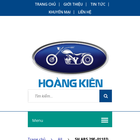
TRANG CHỦ
GIỚI THIỆU
TIN TỨC
KHUYẾN MẠI
LIÊN HỆ
Menu
Trang chủ
All
SH ABS 29E-011ED