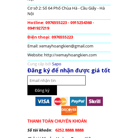
Cơ sở 2: Số 64 Phố Chùa Hà - Cầu Giấy - Hà
Nội
Hotline: 0976555223 - 0915254360 -
0941927219
Điện thoại: 0976555223
Email: xemayhoangkien@gmail.com
Website: http://xemayhoangkien.com
Cung cấp bởi
Sapo
Đăng ký để nhận được giá tốt
THANH TOÁN CHUYỂN KHOẢN
Số tài khoản
:
6252.8888.8888