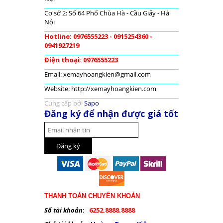
Cơ sở 2: Số 64 Phố Chùa Hà - Cầu Giấy - Hà
Nội
Hotline: 0976555223 - 0915254360 -
0941927219
Điện thoại: 0976555223
Email: xemayhoangkien@gmail.com
Website: http://xemayhoangkien.com
Cung cấp bởi
Sapo
Đăng ký để nhận được giá tốt
THANH TOÁN CHUYỂN KHOẢN
Số tài khoản
:
6252.8888.8888