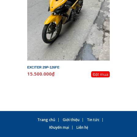
EXCITER 29P-126FE
LEAD 29K-
15.500.000₫
19.800.
Đặt mua
Trang chủ
Giới thiệu
Tin tức
Khuyến mại
Liên hệ