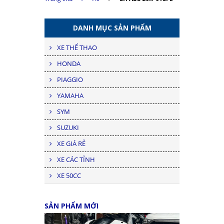
DANH MỤC SẢN PHẨM
XE THỂ THAO
HONDA
PIAGGIO
YAMAHA
SYM
SUZUKI
XE GIÁ RẺ
XE CÁC TỈNH
XE 50CC
SẢN PHẨM MỚI