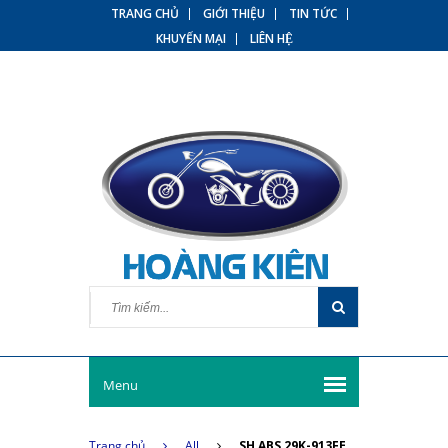
TRANG CHỦ
GIỚI THIỆU
TIN TỨC
KHUYẾN MẠI
LIÊN HỆ
Menu
Trang chủ
All
SH ABS 29K-913FE