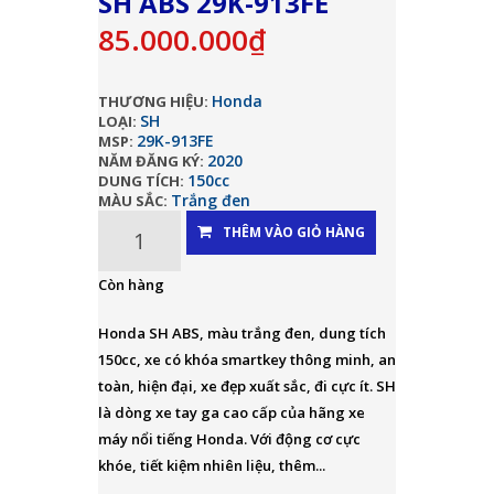
SH ABS 29K-913FE
85.000.000₫
Honda
THƯƠNG HIỆU:
SH
LOẠI:
29K-913FE
MSP:
2020
NĂM ĐĂNG KÝ:
150cc
DUNG TÍCH:
Trắng đen
MÀU SẮC:
THÊM VÀO GIỎ HÀNG
Còn hàng
Honda SH ABS, màu trắng đen, dung tích
150cc, xe có khóa smartkey thông minh, an
toàn, hiện đại, xe đẹp xuất sắc, đi cực ít. SH
là dòng xe tay ga cao cấp của hãng xe
máy nổi tiếng Honda. Với động cơ cực
khóe, tiết kiệm nhiên liệu, thêm...