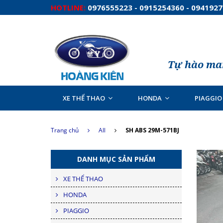
HOTLINE:
0976555223 - 0915254360 - 094192
Tự hào man
XE THỂ THAO
HONDA
PIAGGIO
Trang chủ
All
SH ABS 29M-571BJ
DANH MỤC SẢN PHẨM
XE THỂ THAO
HONDA
PIAGGIO