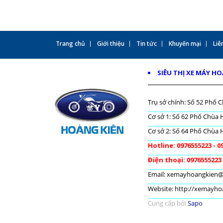
Trang chủ
Giới thiệu
Tin tức
Khuyến mại
Liên
SIÊU THỊ XE MÁY H
Trụ sở chính: Số 52 Phố C
Cơ sở 1: Số 62 Phố Chùa H
Cơ sở 2: Số 64 Phố Chùa H
Hotline: 0976555223 - 0
Điện thoại: 0976555223
Email: xemayhoangkien
Website: http://xemayh
Cung cấp bởi
Sapo