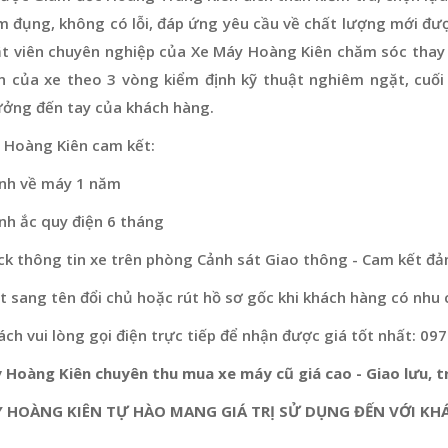
m đụng, không có lỗi, đáp ứng yêu cầu về chất lượng mới đư
ật viên chuyên nghiệp của Xe Máy Hoàng Kiên chăm sóc thay 
n của xe theo 3 vòng kiểm định kỹ thuật nghiêm ngặt, cuối
ưởng đến tay của khách hàng.
 Hoàng Kiên cam kết:
nh về máy 1 năm
nh ắc quy điện 6 tháng
ck thông tin xe trên phòng Cảnh sát Giao thông - Cam kết đả
 sang tên đổi chủ hoặc rút hồ sơ gốc khi khách hàng có nhu 
ch vui lòng gọi điện trực tiếp để nhận được giá tốt nhất: 09
 Hoàng Kiên chuyên thu mua xe máy cũ giá cao - Giao lưu, tr
 HOÀNG KIÊN TỰ HÀO MANG GIÁ TRỊ SỬ DỤNG ĐẾN VỚI KH