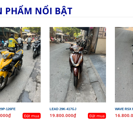
N PHẨM NỔI BẬT
29P-126FE
LEAD 29K-417GJ
WAVE RSX F
.000₫
19.800.000₫
16.800.
Đặt mua
Đặt mua