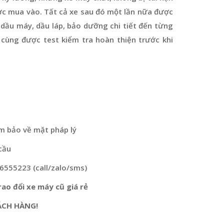
ợc mua vào. Tất cả xe sau đó một lần nữa được
dầu máy, dầu láp, bảo dưỡng chi tiết đến từng
 cùng được test kiểm tra hoàn thiện trước khi
m bảo về mặt pháp lý
cầu
76555223 (call/zalo/sms)
ao đổi xe máy cũ giá rẻ
ÁCH HÀNG!