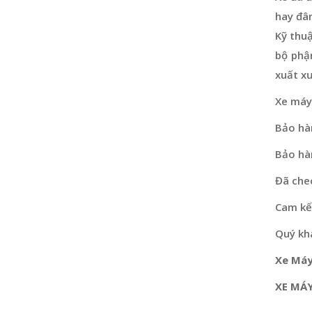
hay đâ
Kỹ thu
bộ phậ
xuất x
Xe máy
Bảo hà
Bảo hà
Đã che
Cam kết
Quý khá
Xe Máy
XE MÁY