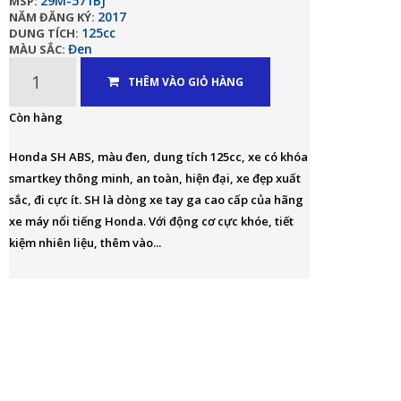
29M-571BJ
MSP:
2017
NĂM ĐĂNG KÝ:
125cc
DUNG TÍCH:
Đen
MÀU SẮC:
THÊM VÀO GIỎ HÀNG
Còn hàng
Honda SH ABS, màu đen, dung tích 125cc, xe có khóa
smartkey thông minh, an toàn, hiện đại, xe đẹp xuất
sắc, đi cực ít. SH là dòng xe tay ga cao cấp của hãng
xe máy nổi tiếng Honda. Với động cơ cực khóe, tiết
kiệm nhiên liệu, thêm vào...