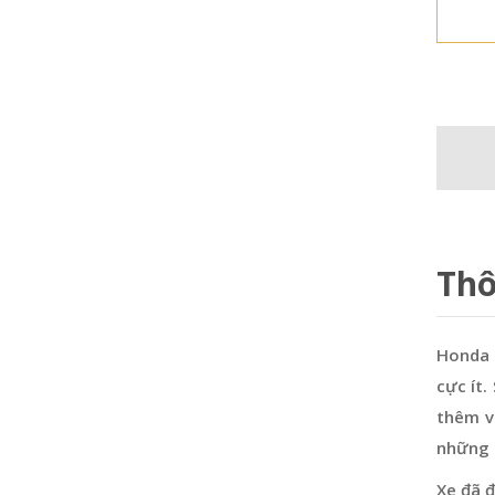
Thô
Honda 
cực ít.
thêm v
những k
Xe đã đ