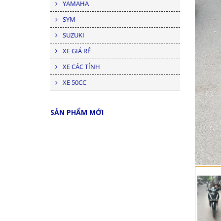
YAMAHA
SYM
SUZUKI
XE GIÁ RẺ
XE CÁC TỈNH
XE 50CC
SẢN PHẨM MỚI