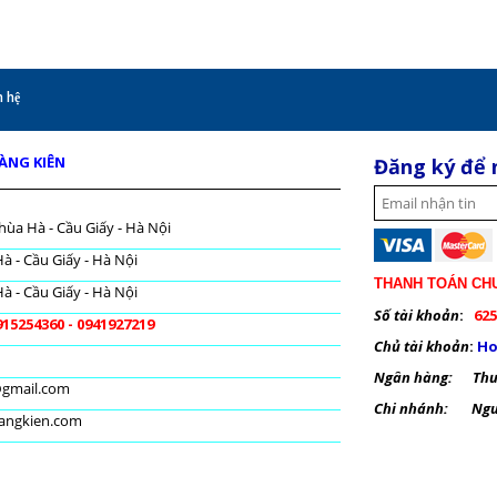
 hệ
OÀNG KIÊN
Đăng ký để 
hùa Hà - Cầu Giấy - Hà Nội
à - Cầu Giấy - Hà Nội
THANH TOÁN CH
à - Cầu Giấy - Hà Nội
Số tài khoản
:
625
915254360 - 0941927219
Chủ tài khoản
:
Ho
Ngân hàng: Thươ
@gmail.com
Chi nhánh: Nguy
oangkien.com