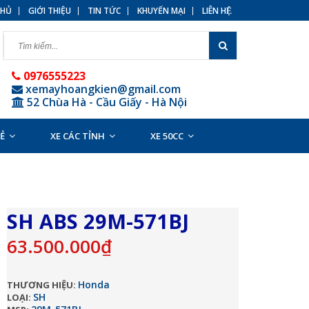
HỦ
GIỚI THIỆU
TIN TỨC
KHUYẾN MẠI
LIÊN HỆ
0976555223
xemayhoangkien@gmail.com
52 Chùa Hà - Cầu Giấy - Hà Nội
RẺ
XE CÁC TỈNH
XE 50CC
SH ABS 29M-571BJ
63.500.000₫
Honda
THƯƠNG HIỆU:
SH
LOẠI: