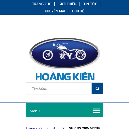
TRANG CHỦ
GIỚI THIỆU
TIN TỨC
KHUYẾN MẠI
LIÊN HỆ
Menu
Trang chủ
All
SH CBS 29X-627DF