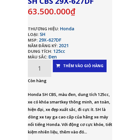
SH CBS 29X-627DF
63.500.000₫
Honda
THƯƠNG HIỆU:
SH
LOẠI:
29X-627DF
MSP:
2021
NĂM ĐĂNG KÝ:
125cc
DUNG TÍCH:
Đen
MÀU SẮC:
THÊM VÀO GIỎ HÀNG
Còn hàng
Honda SH CBS, màu đen, dung tích 125cc,
xe có khóa smartkey thông minh, an toàn,
hiện đại, xe đẹp xuất sắc, đi cực ít. SH là
dòng xe tay ga cao cấp của hãng xe máy
nổi tiếng Honda. Với động cơ cực khóe, tiết
kiệm nhiên liệu, thêm vào đó...