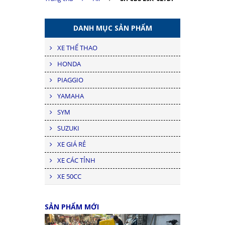
DANH MỤC SẢN PHẨM
XE THỂ THAO
HONDA
PIAGGIO
YAMAHA
SYM
SUZUKI
XE GIÁ RẺ
XE CÁC TỈNH
XE 50CC
SẢN PHẨM MỚI