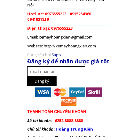
Nội
Hotline: 0976555223 - 0915254360 -
0941927219
Điện thoại: 0976555223
Email: xemayhoangkien@gmail.com
Website: http://xemayhoangkien.com
Cung cấp bởi
Sapo
Đăng ký để nhận được giá tốt
THANH TOÁN CHUYỂN KHOẢN
Số tài khoản
:
6252.8888.8888
Chủ tài khoản
:
Hoàng Trung Kiên