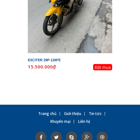
EXCITER 29P-126FE
LEAD 29K-
15.500.000₫
19.800.
Đặt mua
Trang chủ
Giới thiệu
Tin tức
Khuyến mại
Liên hệ