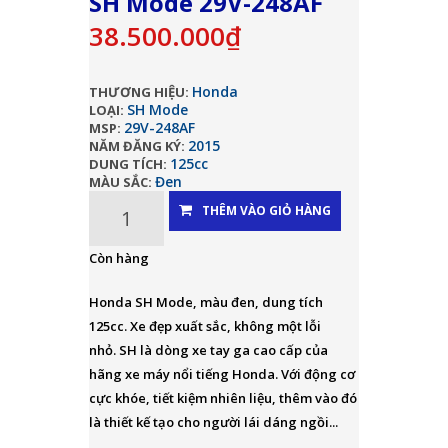
SH Mode 29V-248AF
38.500.000₫
Honda
THƯƠNG HIỆU:
SH Mode
LOẠI:
29V-248AF
MSP:
2015
NĂM ĐĂNG KÝ:
125cc
DUNG TÍCH:
Đen
MÀU SẮC:
THÊM VÀO GIỎ HÀNG
Còn hàng
Honda SH Mode, màu đen, dung tích
125cc. Xe đẹp xuất sắc, không một lỗi
nhỏ. SH là dòng xe tay ga cao cấp của
hãng xe máy nổi tiếng Honda. Với động cơ
cực khóe, tiết kiệm nhiên liệu, thêm vào đó
là thiết kế tạo cho người lái dáng ngồi...