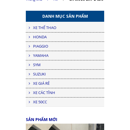
DANH MỤC SẢN PHẨM
XE THỂ THAO
HONDA
PIAGGIO
YAMAHA
SYM
SUZUKI
XE GIÁ RẺ
XE CÁC TỈNH
XE 50CC
SẢN PHẨM MỚI