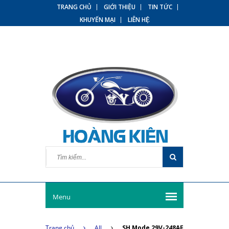
TRANG CHỦ
GIỚI THIỆU
TIN TỨC
KHUYẾN MẠI
LIÊN HỆ
Menu
Trang chủ
All
SH Mode 29V-248AF