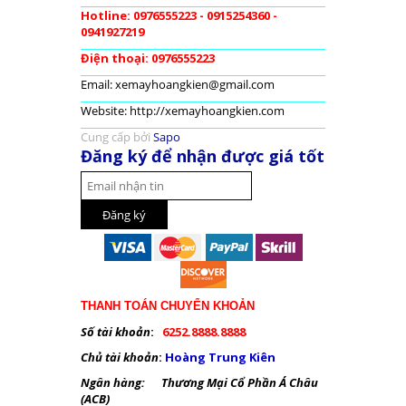
Hotline: 0976555223 - 0915254360 -
0941927219
Điện thoại: 0976555223
Email: xemayhoangkien@gmail.com
Website: http://xemayhoangkien.com
Cung cấp bởi
Sapo
Đăng ký để nhận được giá tốt
THANH TOÁN CHUYỂN KHOẢN
Số tài khoản
:
6252.8888.8888
Chủ tài khoản
:
Hoàng Trung Kiên
Ngân hàng: Thương Mại Cổ Phần Á Châu
(ACB)