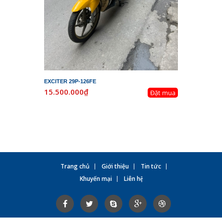
EXCITER 29P-126FE
LEAD 29K-
15.500.000₫
19.800.
Đặt mua
Trang chủ
Giới thiệu
Tin tức
Khuyến mại
Liên hệ