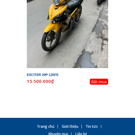
EXCITER 29P-126FE
LEAD 29K-
15.500.000₫
19.800.
Đặt mua
Trang chủ
Giới thiệu
Tin tức
Khuyến mại
Liên hệ