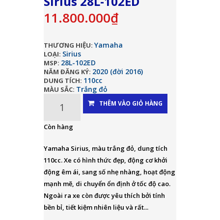
Sirius 28L-102ED
11.800.000₫
Yamaha
THƯƠNG HIỆU:
Sirius
LOẠI:
28L-102ED
MSP:
2020 (đời 2016)
NĂM ĐĂNG KÝ:
110cc
DUNG TÍCH:
Trắng đỏ
MÀU SẮC:
THÊM VÀO GIỎ HÀNG
Còn hàng
Yamaha Sirius, màu trắng đỏ, dung tích
110cc. Xe có hình thức đẹp, động cơ khởi
động êm ái, sang số nhẹ nhàng, hoạt động
mạnh mẽ, di chuyển ổn định ở tốc độ cao.
Ngoài ra xe còn được yêu thích bởi tính
bền bỉ, tiết kiệm nhiên liệu và rất...