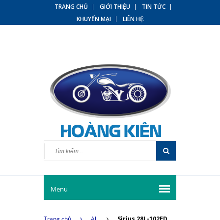
TRANG CHỦ
GIỚI THIỆU
TIN TỨC
KHUYẾN MẠI
LIÊN HỆ
Menu
Trang chủ
All
Sirius 28L-102ED