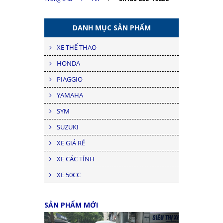
DANH MỤC SẢN PHẨM
XE THỂ THAO
HONDA
PIAGGIO
YAMAHA
SYM
SUZUKI
XE GIÁ RẺ
XE CÁC TỈNH
XE 50CC
SẢN PHẨM MỚI