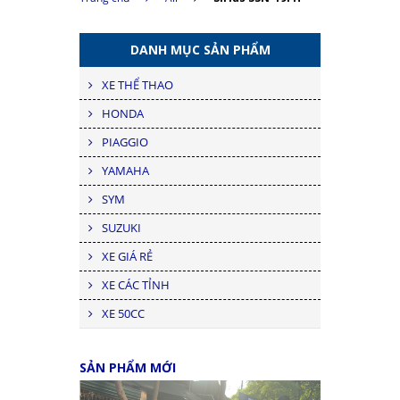
DANH MỤC SẢN PHẨM
XE THỂ THAO
HONDA
PIAGGIO
YAMAHA
SYM
SUZUKI
XE GIÁ RẺ
XE CÁC TỈNH
XE 50CC
SẢN PHẨM MỚI