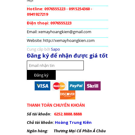
Nội
Hotline: 0976555223 - 0915254360 -
0941927219
Điện thoại: 0976555223
Email: xemayhoangkien@gmail.com
Website: http://xemayhoangkien.com
Cung cấp bởi
Sapo
Đăng ký để nhận được giá tốt
THANH TOÁN CHUYỂN KHOẢN
Số tài khoản
:
6252.8888.8888
Chủ tài khoản
:
Hoàng Trung Kiên
Ngân hàng: Thương Mại Cổ Phần Á Châu