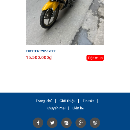
EXCITER 29P-126FE
LEAD 29K-
15.500.000₫
19.800.
Đặt mua
Trang chủ
Giới thiệu
Tin tức
Khuyến mại
Liên hệ