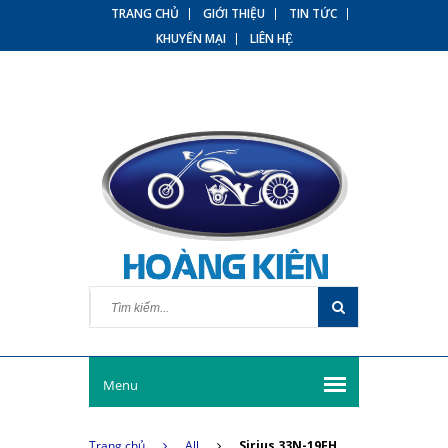
TRANG CHỦ
GIỚI THIỆU
TIN TỨC
KHUYẾN MẠI
LIÊN HỆ
Menu
Trang chủ
All
Sirius 33N-19FH