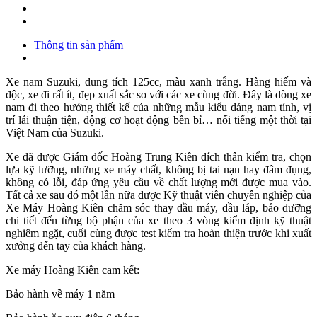
Thông tin sản phẩm
Xe nam Suzuki, dung tích 125cc, màu xanh trắng. Hàng hiếm và
độc, xe đi rất ít, đẹp xuất sắc so với các xe cùng đời. Đây là dòng xe
nam đi theo hướng thiết kế của những mẫu kiểu dáng nam tính, vị
trí lái thuận tiện, động cơ hoạt động bền bỉ… nổi tiếng một thời tại
Việt Nam của Suzuki.
Xe đã được Giám đốc Hoàng Trung Kiên đích thân kiểm tra, chọn
lựa kỹ lưỡng, những xe máy chất, không bị tai nạn hay đâm đụng,
không có lỗi, đáp ứng yêu cầu về chất lượng mới được mua vào.
Tất cả xe sau đó một lần nữa được Kỹ thuật viên chuyên nghiệp của
Xe Máy Hoàng Kiên chăm sóc thay dầu máy, dầu láp, bảo dưỡng
chi tiết đến từng bộ phận của xe theo 3 vòng kiểm định kỹ thuật
nghiêm ngặt, cuối cùng được test kiểm tra hoàn thiện trước khi xuất
xưởng đến tay của khách hàng.
Xe máy Hoàng Kiên cam kết:
Bảo hành về máy 1 năm