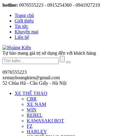
hotline:
0976555223 - 0915254360 - 0941927219
Trang chủ
Giới thiệu
Tin tức
Khuyến mại
Liên hệ
Tự hào mang giá trị sử dụng đến với khách hàng
0976555223
xemayhoangkien@gmail.com
52 Chùa Hà - Cầu Giấy - Hà Nội
XE THỂ THAO
CBR
XE NAM
WIN
REBEL
KAWASAKI BOT
FZ
HARLEY