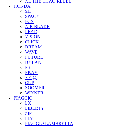
XE THỂ THAO REBEL
HONDA
SH
SPACY
PCX
AIR BLADE
LEAD
VISION
CLICK
DREAM
WAVE
FUTURE
DYLAN
PS
EKAY
XE @
CUP
ZOOMER
WINNER
PIAGGIO
LX
LIBERTY
ZIP
FLY
PIAGGIO LAMBRETTA