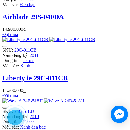
Màu sắc:
Đen bạc
Airblade 29S-040DA
14.900.000₫
Đặt mua
SKU:
29C-011CB
Năm đăng ký:
2011
Dung tích:
125cc
Màu sắc:
Xanh
Liberty ie 29C-011CB
11.200.000₫
Đặt mua
SKU:
24B-518JJ
Năm đăng ký:
2019
Dung tích:
110cc
Màu sắc:
Xanh đen bạc