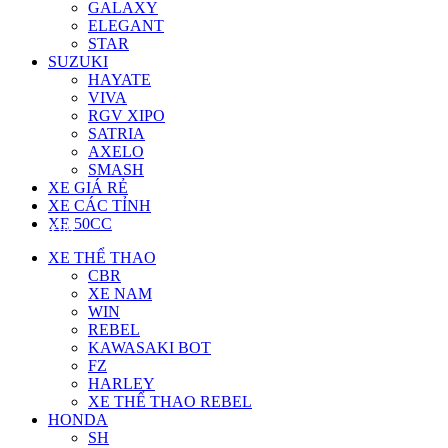
GALAXY
ELEGANT
STAR
SUZUKI
HAYATE
VIVA
RGV XIPO
SATRIA
AXELO
SMASH
XE GIÁ RẺ
XE CÁC TỈNH
XE 50CC
Menu
XE THỂ THAO
CBR
XE NAM
WIN
REBEL
KAWASAKI BOT
FZ
HARLEY
XE THỂ THAO REBEL
HONDA
SH