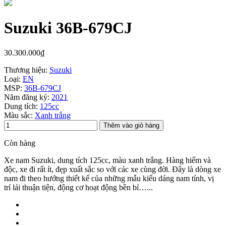
Suzuki 36B-679CJ
30.300.000₫
Thương hiệu:
Suzuki
Loại:
EN
MSP:
36B-679CJ
Năm đăng ký:
2021
Dung tích:
125cc
Màu sắc:
Xanh trắng
Thêm vào giỏ hàng
Còn hàng
Xe nam Suzuki, dung tích 125cc, màu xanh trắng. Hàng hiếm và
độc, xe đi rất ít, đẹp xuất sắc so với các xe cùng đời. Đây là dòng xe
nam đi theo hướng thiết kế của những mẫu kiểu dáng nam tính, vị
trí lái thuận tiện, động cơ hoạt động bền bỉ…...