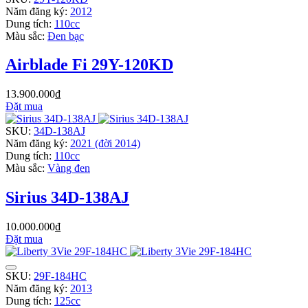
Năm đăng ký:
2012
Dung tích:
110cc
Màu sắc:
Đen bạc
Airblade Fi 29Y-120KD
13.900.000₫
Đặt mua
SKU:
34D-138AJ
Năm đăng ký:
2021 (đời 2014)
Dung tích:
110cc
Màu sắc:
Vàng đen
Sirius 34D-138AJ
10.000.000₫
Đặt mua
SKU:
29F-184HC
Năm đăng ký:
2013
Dung tích:
125cc