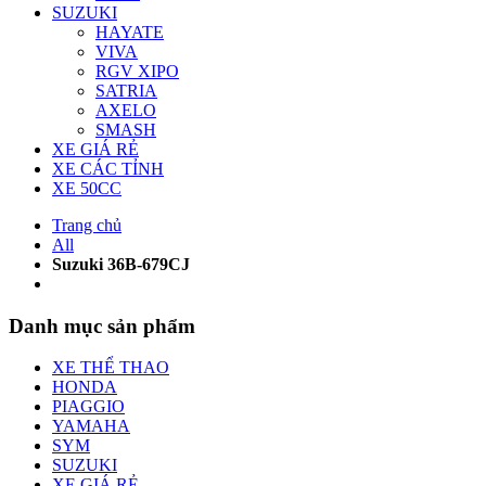
SUZUKI
HAYATE
VIVA
RGV XIPO
SATRIA
AXELO
SMASH
XE GIÁ RẺ
XE CÁC TỈNH
XE 50CC
Trang chủ
All
Suzuki 36B-679CJ
Danh mục sản phẩm
XE THỂ THAO
HONDA
PIAGGIO
YAMAHA
SYM
SUZUKI
XE GIÁ RẺ