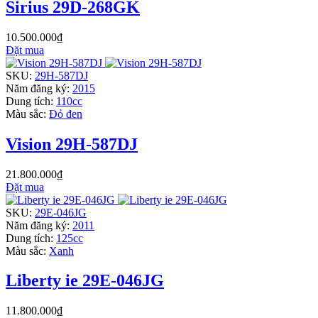
Sirius 29D-268GK
10.500.000₫
Đặt mua
SKU:
29H-587DJ
Năm đăng ký:
2015
Dung tích:
110cc
Màu sắc:
Đỏ đen
Vision 29H-587DJ
21.800.000₫
Đặt mua
SKU:
29E-046JG
Năm đăng ký:
2011
Dung tích:
125cc
Màu sắc:
Xanh
Liberty ie 29E-046JG
11.800.000₫