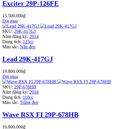
Exciter 29P-126FE
15.500.000₫
Đặt mua
SKU:
29K-417GJ
Năm đăng ký:
2014
Dung tích:
125cc
Màu sắc:
Nâu đen
Lead 29K-417GJ
19.800.000₫
Đặt mua
SKU:
29P-678HB
Năm đăng ký:
2018
Dung tích:
110cc
Màu sắc:
Trắng đen
Wave RSX FI 29P-678HB
16.800.000₫