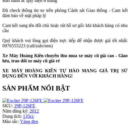
Bảo hành ắc quy điện 6 tháng
Đã check thông tin xe trên phòng Cảnh sát Giao thông - Cam kết
đảm bảo về mặt pháp lý
Cam kết sang tên đổi chủ hoặc rút hồ sơ gốc khi khách hàng có nhu
cầu
Quý khách vui lòng gọi điện trực tiếp để nhận được giá tốt nhất:
0976555223 (call/zalo/sms)
Xe Máy Hoàng Kiên chuyên thu mua xe máy cũ giá cao - Giao
lưu, trao đổi xe máy cũ giá rẻ
XE MÁY HOÀNG KIÊN TỰ HÀO MANG GIÁ TRỊ SỬ
DỤNG ĐẾN VỚI KHÁCH HÀNG!
SẢN PHẨM NỔI BẬT
SKU:
29P-126FE
Năm đăng ký:
2012
Dung tích:
135cc
Màu sắc:
Vàng đen