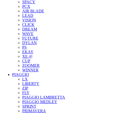
SPACY
PCX
AIR BLADE
LEAD
VISION
CLICK
DREAM
WAVE
FUTURE
DYLAN
PS
EKAY
XE @
CUP
ZOOMER
WINNER
PIAGGIO
LX
LIBERTY
ZIP
FLY
PIAGGIO LAMBRETTA
PIAGGIO MEDLEY
SPRINT
PRIMAVERA