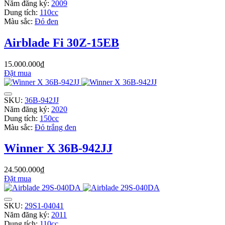
Năm đăng ký:
2009
Dung tích:
110cc
Màu sắc:
Đỏ đen
Airblade Fi 30Z-15EB
15.000.000₫
Đặt mua
SKU:
36B-942JJ
Năm đăng ký:
2020
Dung tích:
150cc
Màu sắc:
Đỏ trắng đen
Winner X 36B-942JJ
24.500.000₫
Đặt mua
SKU:
29S1-04041
Năm đăng ký:
2011
Dung tích:
110cc