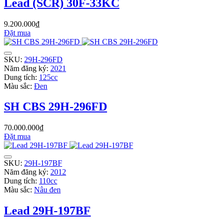
Lead (SCR) 30F-33KC
9.200.000₫
Đặt mua
SKU:
29H-296FD
Năm đăng ký:
2021
Dung tích:
125cc
Màu sắc:
Đen
SH CBS 29H-296FD
70.000.000₫
Đặt mua
SKU:
29H-197BF
Năm đăng ký:
2012
Dung tích:
110cc
Màu sắc:
Nâu đen
Lead 29H-197BF