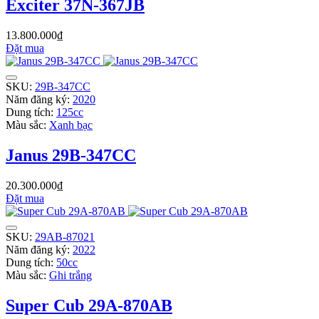
Exciter 37N-367JB
13.800.000₫
Đặt mua
SKU:
29B-347CC
Năm đăng ký:
2020
Dung tích:
125cc
Màu sắc:
Xanh bạc
Janus 29B-347CC
20.300.000₫
Đặt mua
SKU:
29AB-87021
Năm đăng ký:
2022
Dung tích:
50cc
Màu sắc:
Ghi trắng
Super Cub 29A-870AB