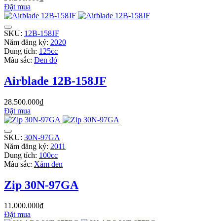
Đặt mua
SKU:
12B-158JF
Năm đăng ký:
2020
Dung tích:
125cc
Màu sắc:
Đen đỏ
Airblade 12B-158JF
28.500.000₫
Đặt mua
SKU:
30N-97GA
Năm đăng ký:
2011
Dung tích:
100cc
Màu sắc:
Xám đen
Zip 30N-97GA
11.000.000₫
Đặt mua