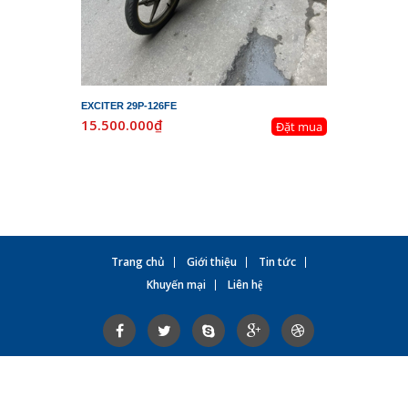
EXCITER 29P-126FE
LEAD 29K-
15.500.000₫
19.800.
Đặt mua
Trang chủ
Giới thiệu
Tin tức
Khuyến mại
Liên hệ