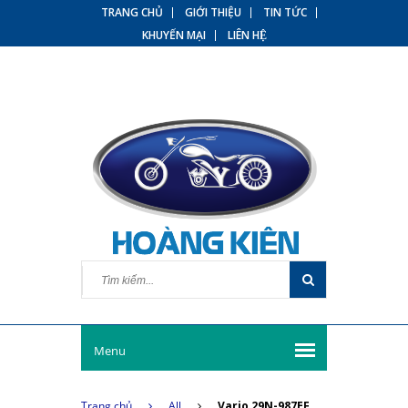
TRANG CHỦ
GIỚI THIỆU
TIN TỨC
KHUYẾN MẠI
LIÊN HỆ
Menu
Trang chủ
All
Vario 29N-987EF