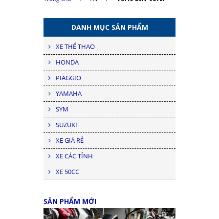
DANH MỤC SẢN PHẨM
XE THỂ THAO
HONDA
PIAGGIO
YAMAHA
SYM
SUZUKI
XE GIÁ RẺ
XE CÁC TỈNH
XE 50CC
SẢN PHẨM MỚI