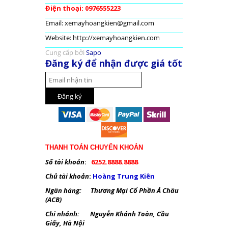
Điện thoại: 0976555223
Email: xemayhoangkien@gmail.com
Website: http://xemayhoangkien.com
Cung cấp bởi
Sapo
Đăng ký để nhận được giá tốt
THANH TOÁN CHUYỂN KHOẢN
Số tài khoản
:
6252.8888.8888
Chủ tài khoản
:
Hoàng Trung Kiên
Ngân hàng: Thương Mại Cổ Phần Á Châu
(ACB)
Chi nhánh: Nguyễn Khánh Toàn, Cầu
Giấy, Hà Nội