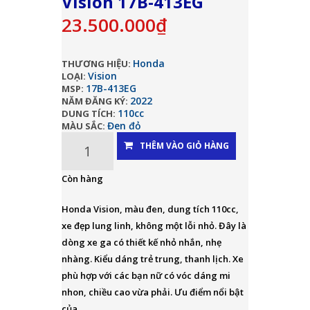
Vision 17B-413EG
23.500.000₫
Honda
THƯƠNG HIỆU:
Vision
LOẠI:
17B-413EG
MSP:
2022
NĂM ĐĂNG KÝ:
110cc
DUNG TÍCH:
Đen đỏ
MÀU SẮC:
THÊM VÀO GIỎ HÀNG
Còn hàng
Honda Vision, màu đen, dung tích 110cc,
xe đẹp lung linh, không một lỗi nhỏ. Đây là
dòng xe ga có thiết kế nhỏ nhắn, nhẹ
nhàng. Kiểu dáng trẻ trung, thanh lịch. Xe
phù hợp với các bạn nữ có vóc dáng mi
nhon, chiều cao vừa phải. Ưu điểm nổi bật
của...