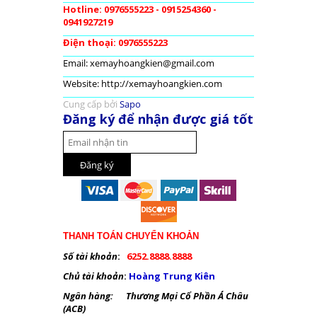
Hotline: 0976555223 - 0915254360 -
0941927219
Điện thoại: 0976555223
Email: xemayhoangkien@gmail.com
Website: http://xemayhoangkien.com
Cung cấp bởi
Sapo
Đăng ký để nhận được giá tốt
THANH TOÁN CHUYỂN KHOẢN
Số tài khoản
:
6252.8888.8888
Chủ tài khoản
:
Hoàng Trung Kiên
Ngân hàng: Thương Mại Cổ Phần Á Châu
(ACB)