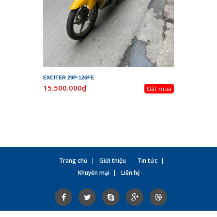
EXCITER 29P-126FE
LEAD 29K-
15.500.000₫
19.800.
Đặt mua
Trang chủ
Giới thiệu
Tin tức
Khuyến mại
Liên hệ