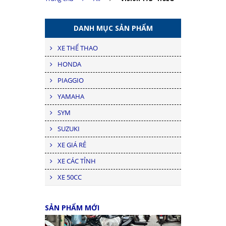
DANH MỤC SẢN PHẨM
XE THỂ THAO
HONDA
PIAGGIO
YAMAHA
SYM
SUZUKI
XE GIÁ RẺ
XE CÁC TỈNH
XE 50CC
SẢN PHẨM MỚI