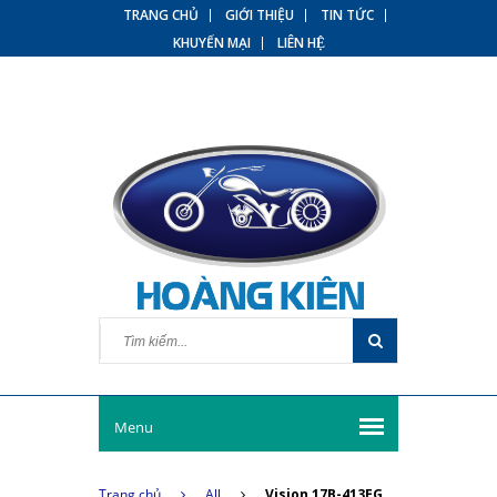
TRANG CHỦ
GIỚI THIỆU
TIN TỨC
KHUYẾN MẠI
LIÊN HỆ
Menu
Trang chủ
All
Vision 17B-413EG