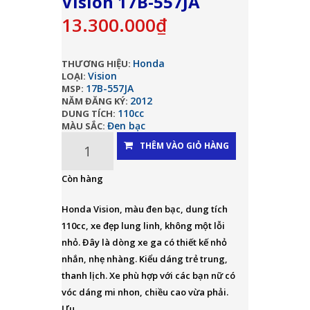
Vision 17B-557JA
13.300.000₫
Honda
THƯƠNG HIỆU:
Vision
LOẠI:
17B-557JA
MSP:
2012
NĂM ĐĂNG KÝ:
110cc
DUNG TÍCH:
Đen bạc
MÀU SẮC:
THÊM VÀO GIỎ HÀNG
Còn hàng
Honda Vision, màu đen bạc, dung tích
110cc, xe đẹp lung linh, không một lỗi
nhỏ. Đây là dòng xe ga có thiết kế nhỏ
nhắn, nhẹ nhàng. Kiểu dáng trẻ trung,
thanh lịch. Xe phù hợp với các bạn nữ có
vóc dáng mi nhon, chiều cao vừa phải.
Ưu...