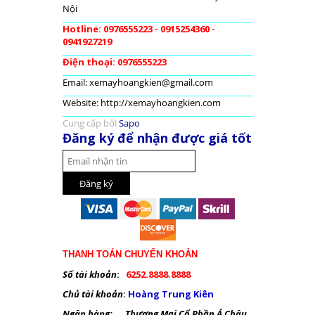
Nội
Hotline: 0976555223 - 0915254360 -
0941927219
Điện thoại: 0976555223
Email: xemayhoangkien@gmail.com
Website: http://xemayhoangkien.com
Cung cấp bởi
Sapo
Đăng ký để nhận được giá tốt
THANH TOÁN CHUYỂN KHOẢN
Số tài khoản
:
6252.8888.8888
Chủ tài khoản
:
Hoàng Trung Kiên
Ngân hàng: Thương Mại Cổ Phần Á Châu