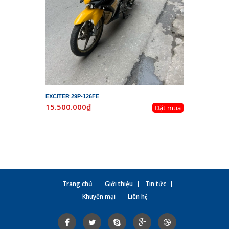
EXCITER 29P-126FE
LEAD 29K-
15.500.000₫
19.800.
Đặt mua
Trang chủ
Giới thiệu
Tin tức
Khuyến mại
Liên hệ