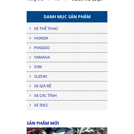
DANH MỤC SẢN PHẨM
XE THỂ THAO
HONDA
PIAGGIO
YAMAHA
SYM
SUZUKI
XE GIÁ RẺ
XE CÁC TỈNH
XE 50CC
SẢN PHẨM MỚI