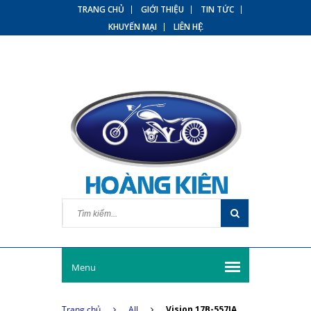
TRANG CHỦ
GIỚI THIỆU
TIN TỨC
KHUYẾN MẠI
LIÊN HỆ
Menu
Trang chủ
All
Vision 17B-557JA