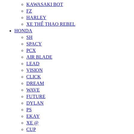
Tự hào mang giá trị sử dụng đến với khách hàng
0976555223
xemayhoangkien@gmail.com
52 Chùa Hà - Cầu Giấy - Hà Nội
XE THỂ THAO
CBR
XE NAM
WIN
REBEL
KAWASAKI BOT
FZ