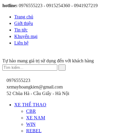
hotline:
0976555223 - 0915254360 - 0941927219
Trang chủ
Giới thiệu
Tin tức
Khuyến mại
Liên hệ