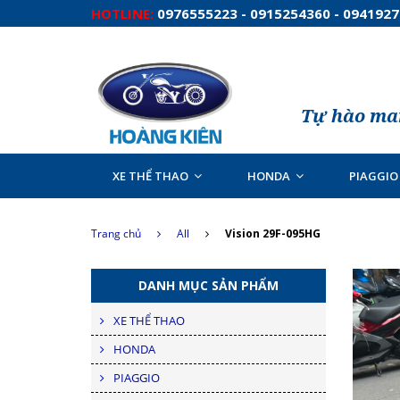
HOTLINE:
0976555223 - 0915254360 - 094192
Tự hào man
XE THỂ THAO
HONDA
PIAGGIO
Trang chủ
All
Vision 29F-095HG
DANH MỤC SẢN PHẨM
XE THỂ THAO
HONDA
PIAGGIO