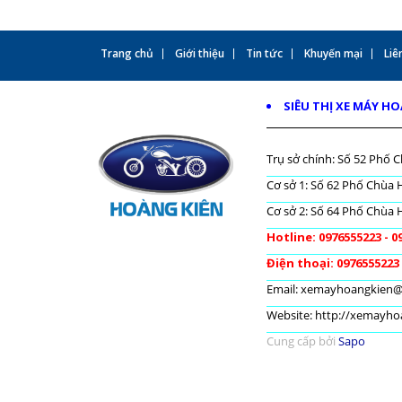
Trang chủ
Giới thiệu
Tin tức
Khuyến mại
Liên
SIÊU THỊ XE MÁY H
Trụ sở chính: Số 52 Phố C
Cơ sở 1: Số 62 Phố Chùa H
Cơ sở 2: Số 64 Phố Chùa H
Hotline: 0976555223 - 0
Điện thoại: 0976555223
Email: xemayhoangkien
Website: http://xemayh
Cung cấp bởi
Sapo