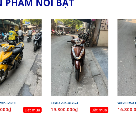
N PHẨM NỔI BẬT
29P-126FE
LEAD 29K-417GJ
WAVE RSX F
.000₫
19.800.000₫
16.800.
Đặt mua
Đặt mua