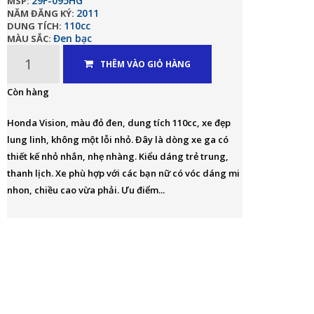
29F-095HG
MSP:
2011
NĂM ĐĂNG KÝ:
110cc
DUNG TÍCH:
Đen bạc
MÀU SẮC:
THÊM VÀO GIỎ HÀNG
Còn hàng
Honda Vision, màu đỏ đen, dung tích 110cc, xe đẹp
lung linh, không một lỗi nhỏ. Đây là dòng xe ga có
thiết kế nhỏ nhắn, nhẹ nhàng. Kiểu dáng trẻ trung,
thanh lịch. Xe phù hợp với các bạn nữ có vóc dáng mi
nhon, chiều cao vừa phải. Ưu điểm...