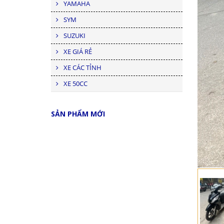
YAMAHA
SYM
SUZUKI
XE GIÁ RẺ
XE CÁC TỈNH
XE 50CC
SẢN PHẨM MỚI