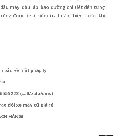
dầu máy, dầu láp, bảo dưỡng chi tiết đến từng
 cùng được test kiểm tra hoàn thiện trước khi
m bảo về mặt pháp lý
cầu
76555223 (call/zalo/sms)
ao đổi xe máy cũ giá rẻ
ÁCH HÀNG!