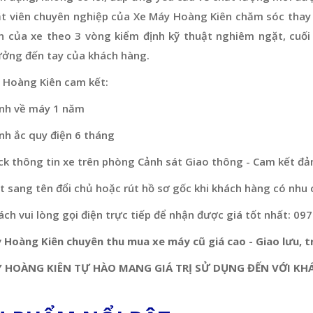
ật viên chuyên nghiệp của Xe Máy Hoàng Kiên chăm sóc thay 
n của xe theo 3 vòng kiểm định kỹ thuật nghiêm ngặt, cuối
ưởng đến tay của khách hàng.
 Hoàng Kiên cam kết:
nh về máy 1 năm
nh ắc quy điện 6 tháng
ck thông tin xe trên phòng Cảnh sát Giao thông - Cam kết đả
 sang tên đổi chủ hoặc rút hồ sơ gốc khi khách hàng có nhu 
ch vui lòng gọi điện trực tiếp để nhận được giá tốt nhất: 09
 Hoàng Kiên chuyên thu mua xe máy cũ giá cao - Giao lưu, tr
 HOÀNG KIÊN TỰ HÀO MANG GIÁ TRỊ SỬ DỤNG ĐẾN VỚI KH