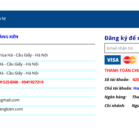
 hệ
OÀNG KIÊN
Đăng ký để 
hùa Hà - Cầu Giấy - Hà Nội
à - Cầu Giấy - Hà Nội
THANH TOÁN CH
à - Cầu Giấy - Hà Nội
Số tài khoản
:
625
915254360 - 0941927219
Chủ tài khoản
:
Ho
Ngân hàng: Thươ
@gmail.com
Chi nhánh: Nguy
oangkien.com