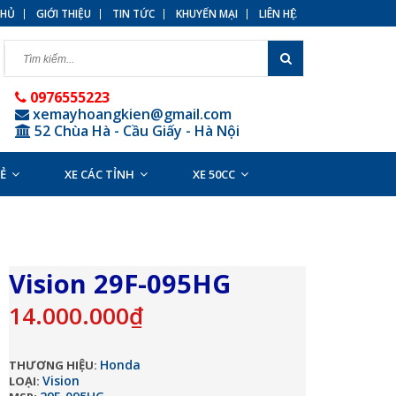
HỦ
GIỚI THIỆU
TIN TỨC
KHUYẾN MẠI
LIÊN HỆ
0976555223
xemayhoangkien@gmail.com
52 Chùa Hà - Cầu Giấy - Hà Nội
RẺ
XE CÁC TỈNH
XE 50CC
Vision 29F-095HG
14.000.000₫
Honda
THƯƠNG HIỆU:
Vision
LOẠI: