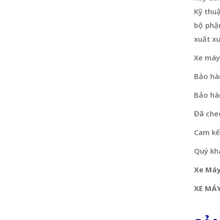
Kỹ thu
bộ phậ
xuất x
Xe máy
Bảo hà
Bảo hà
Đã che
Cam kết
Quý khá
Xe Máy
XE MÁY