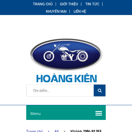
TRANG CHỦ
GIỚI THIỆU
TIN TỨC
KHUYẾN MẠI
LIÊN HỆ
Menu
Trang chủ
All
Vision 29N-913FF