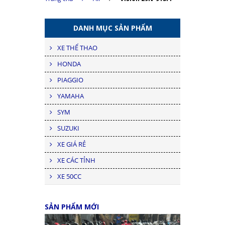
DANH MỤC SẢN PHẨM
XE THỂ THAO
HONDA
PIAGGIO
YAMAHA
SYM
SUZUKI
XE GIÁ RẺ
XE CÁC TỈNH
XE 50CC
SẢN PHẨM MỚI