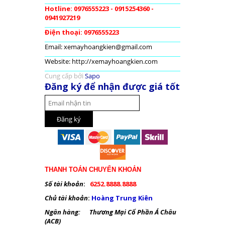
Hotline: 0976555223 - 0915254360 -
0941927219
Điện thoại: 0976555223
Email: xemayhoangkien@gmail.com
Website: http://xemayhoangkien.com
Cung cấp bởi
Sapo
Đăng ký để nhận được giá tốt
THANH TOÁN CHUYỂN KHOẢN
Số tài khoản
:
6252.8888.8888
Chủ tài khoản
:
Hoàng Trung Kiên
Ngân hàng: Thương Mại Cổ Phần Á Châu
(ACB)