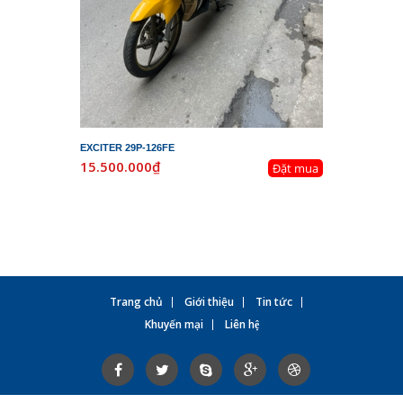
EXCITER 29P-126FE
LEAD 29K-
15.500.000₫
19.800.
Đặt mua
Trang chủ
Giới thiệu
Tin tức
Khuyến mại
Liên hệ