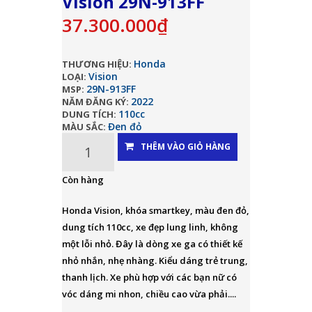
Vision 29N-913FF
37.300.000₫
Honda
THƯƠNG HIỆU:
Vision
LOẠI:
29N-913FF
MSP:
2022
NĂM ĐĂNG KÝ:
110cc
DUNG TÍCH:
Đen đỏ
MÀU SẮC:
THÊM VÀO GIỎ HÀNG
Còn hàng
Honda Vision, khóa smartkey, màu đen đỏ,
dung tích 110cc, xe đẹp lung linh, không
một lỗi nhỏ. Đây là dòng xe ga có thiết kế
nhỏ nhắn, nhẹ nhàng. Kiểu dáng trẻ trung,
thanh lịch. Xe phù hợp với các bạn nữ có
vóc dáng mi nhon, chiều cao vừa phải....