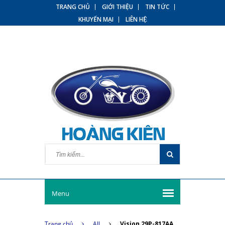
TRANG CHỦ
GIỚI THIỆU
TIN TỨC
KHUYẾN MẠI
LIÊN HỆ
Menu
Trang chủ
All
Vision 29P-817AA