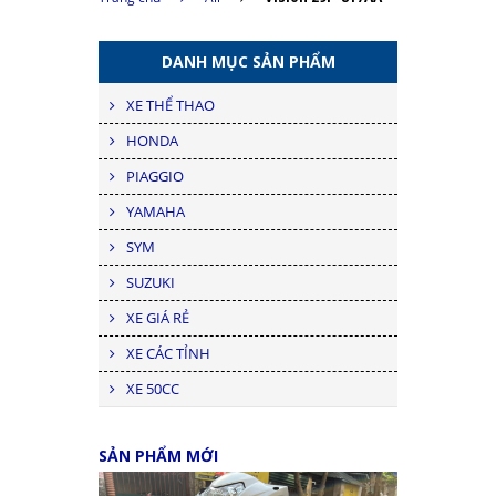
DANH MỤC SẢN PHẨM
XE THỂ THAO
HONDA
PIAGGIO
YAMAHA
SYM
SUZUKI
XE GIÁ RẺ
XE CÁC TỈNH
XE 50CC
SẢN PHẨM MỚI