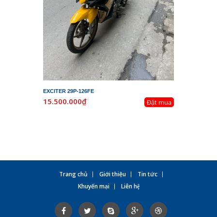
EXCITER 29P-126FE
LEAD 29K-
15.500.000₫
19.800.
Đặt mua
Trang chủ
Giới thiệu
Tin tức
Khuyến mại
Liên hệ