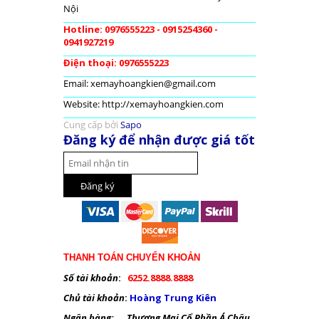
Nội
Hotline: 0976555223 - 0915254360 -
0941927219
Điện thoại: 0976555223
Email: xemayhoangkien@gmail.com
Website: http://xemayhoangkien.com
Cung cấp bởi
Sapo
Đăng ký để nhận được giá tốt
THANH TOÁN CHUYỂN KHOẢN
Số tài khoản
:
6252.8888.8888
Chủ tài khoản
:
Hoàng Trung Kiên
Ngân hàng: Thương Mại Cổ Phần Á Châu