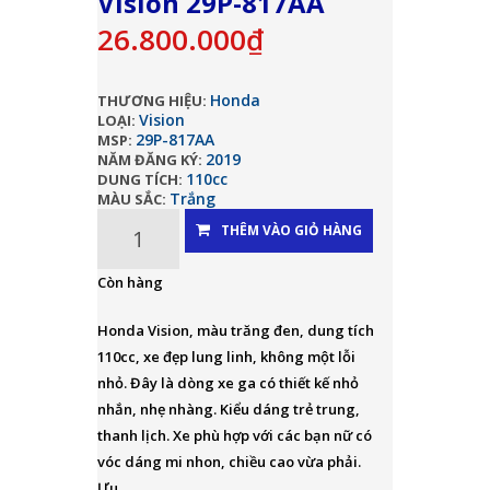
Vision 29P-817AA
26.800.000₫
Honda
THƯƠNG HIỆU:
Vision
LOẠI:
29P-817AA
MSP:
2019
NĂM ĐĂNG KÝ:
110cc
DUNG TÍCH:
Trắng
MÀU SẮC:
THÊM VÀO GIỎ HÀNG
Còn hàng
Honda Vision, màu trăng đen, dung tích
110cc, xe đẹp lung linh, không một lỗi
nhỏ. Đây là dòng xe ga có thiết kế nhỏ
nhắn, nhẹ nhàng. Kiểu dáng trẻ trung,
thanh lịch. Xe phù hợp với các bạn nữ có
vóc dáng mi nhon, chiều cao vừa phải.
Ưu...