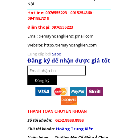
Nội
Hotline: 0976555223 - 0915254360 -
0941927219
Điện thoại: 0976555223
Email: xemayhoangkien@gmail.com
Website: http://xemayhoangkien.com
Cung cấp bởi
Sapo
Đăng ký để nhận được giá tốt
THANH TOÁN CHUYỂN KHOẢN
Số tài khoản
:
6252.8888.8888
Chủ tài khoản
:
Hoàng Trung Kiên
Ngân hàng: Thương Mại Cổ Phần Á Châu