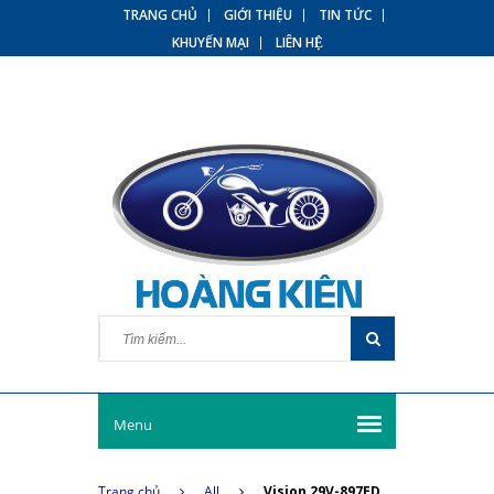
TRANG CHỦ
GIỚI THIỆU
TIN TỨC
KHUYẾN MẠI
LIÊN HỆ
Menu
Trang chủ
All
Vision 29V-897ED