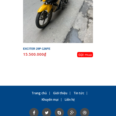
EXCITER 29P-126FE
LEAD 29K-
15.500.000₫
19.800.
Đặt mua
Trang chủ
Giới thiệu
Tin tức
Khuyến mại
Liên hệ