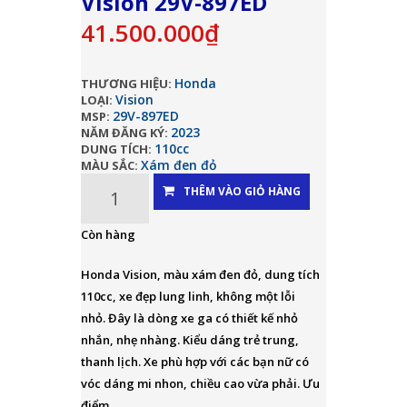
Vision 29V-897ED
41.500.000₫
Honda
THƯƠNG HIỆU:
Vision
LOẠI:
29V-897ED
MSP:
2023
NĂM ĐĂNG KÝ:
110cc
DUNG TÍCH:
Xám đen đỏ
MÀU SẮC:
THÊM VÀO GIỎ HÀNG
Còn hàng
Honda Vision, màu xám đen đỏ, dung tích
110cc, xe đẹp lung linh, không một lỗi
nhỏ. Đây là dòng xe ga có thiết kế nhỏ
nhắn, nhẹ nhàng. Kiểu dáng trẻ trung,
thanh lịch. Xe phù hợp với các bạn nữ có
vóc dáng mi nhon, chiều cao vừa phải. Ưu
điểm...