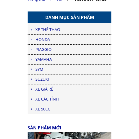
DANH MỤC SẢN PHẨM
XE THỂ THAO
HONDA
PIAGGIO
YAMAHA
SYM
SUZUKI
XE GIÁ RẺ
XE CÁC TỈNH
XE 50CC
SẢN PHẨM MỚI