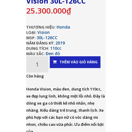
Vision 30L-126CC
25.300.000₫
Honda
THƯƠNG HIỆU:
Vision
LOẠI:
30L-126CC
MSP:
2019
NĂM ĐĂNG KÝ:
110cc
DUNG TÍCH:
Đen đỏ
MÀU SẮC:
THÊM VÀO GIỎ HÀNG
Còn hàng
Honda Vision, màu đen, dung tích 110cc,
xe đẹp lung linh, không một lỗi nhỏ. Đây là
dòng xe ga có thiết kế nhỏ nhắn, nhẹ
nhàng. Kiểu dáng trẻ trung, thanh lịch. Xe
phù hợp với các bạn nữ có vóc dáng mi
nhon, chiều cao vừa phải. Ưu điểm nổi bật
của...