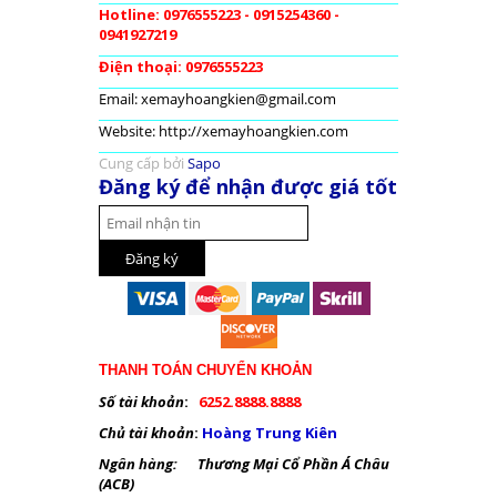
Hotline: 0976555223 - 0915254360 -
0941927219
Điện thoại: 0976555223
Email: xemayhoangkien@gmail.com
Website: http://xemayhoangkien.com
Cung cấp bởi
Sapo
Đăng ký để nhận được giá tốt
THANH TOÁN CHUYỂN KHOẢN
Số tài khoản
:
6252.8888.8888
Chủ tài khoản
:
Hoàng Trung Kiên
Ngân hàng: Thương Mại Cổ Phần Á Châu
(ACB)