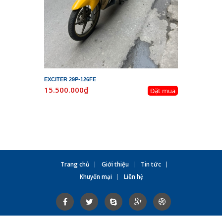
EXCITER 29P-126FE
LEAD 29K-
15.500.000₫
19.800.
Đặt mua
Trang chủ
Giới thiệu
Tin tức
Khuyến mại
Liên hệ