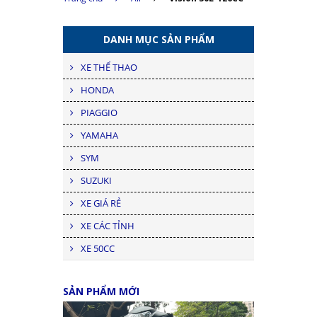
DANH MỤC SẢN PHẨM
XE THỂ THAO
HONDA
PIAGGIO
YAMAHA
SYM
SUZUKI
XE GIÁ RẺ
XE CÁC TỈNH
XE 50CC
SẢN PHẨM MỚI