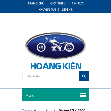
TRANG CHỦ
GIỚI THIỆU
TIN TỨC
KHUYẾN MẠI
LIÊN HỆ
Menu
Trang chủ
All
Vision 30L-126CC