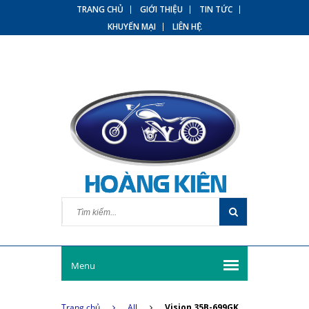
TRANG CHỦ
GIỚI THIỆU
TIN TỨC
KHUYẾN MẠI
LIÊN HỆ
Menu
Trang chủ
All
Vision 35B-699GK