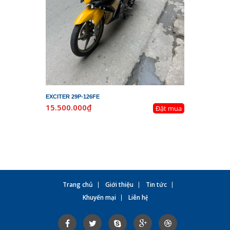
EXCITER 29P-126FE
LEAD 29K-
15.500.000₫
19.800.
Đặt mua
Trang chủ
Giới thiệu
Tin tức
Khuyến mại
Liên hệ