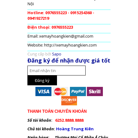
Nội
Hotline: 0976555223 - 0915254360 -
0941927219
Điện thoại: 0976555223
Email: xemayhoangkien@gmail.com
Website: http://xemayhoangkien.com
Cung cấp bởi
Sapo
Đăng ký để nhận được giá tốt
THANH TOÁN CHUYỂN KHOẢN
Số tài khoản
:
6252.8888.8888
Chủ tài khoản
:
Hoàng Trung Kiên
Ngân hàng: Thương Mại Cổ Phần Á Châu