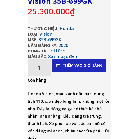
Vision 35B-699GK
25.300.000₫
Honda
THƯƠNG HIỆU:
Vision
LOẠI:
35B-699GK
MSP:
2020
NĂM ĐĂNG KÝ:
110cc
DUNG TÍCH:
Xanh bạc đen
MÀU SẮC:
THÊM VÀO GIỎ HÀNG
Còn hàng
Honda Vision, màu xanh nâu bạc, dung
tích 110cc, xe đẹp lung linh, không một lỗi
nhỏ. Đây là dòng xe ga có thiết kế nhỏ
nhắn, nhẹ nhàng. Kiểu dáng trẻ trung,
thanh lịch. Xe phù hợp với các bạn nữ có
vóc dáng mi nhon, chiều cao vừa phải. Ưu
điểm...