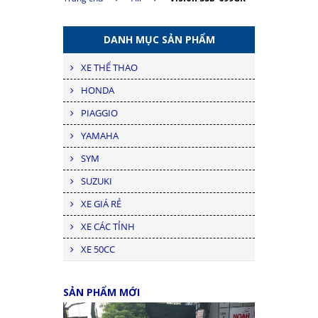
DANH MỤC SẢN PHẨM
XE THỂ THAO
HONDA
PIAGGIO
YAMAHA
SYM
SUZUKI
XE GIÁ RẺ
XE CÁC TỈNH
XE 50CC
SẢN PHẨM MỚI