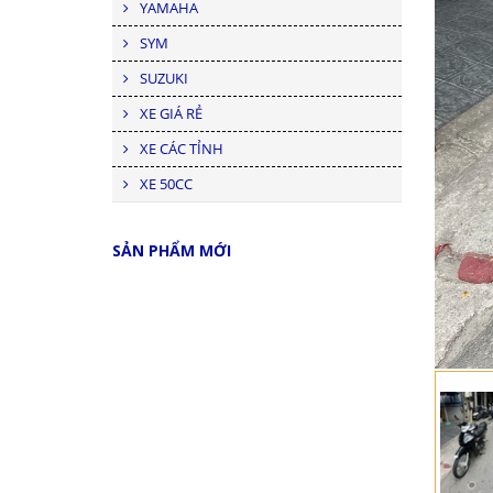
YAMAHA
SYM
SUZUKI
XE GIÁ RẺ
XE CÁC TỈNH
XE 50CC
SẢN PHẨM MỚI