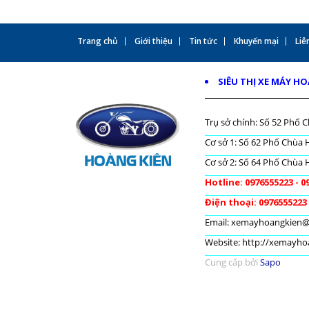
Trang chủ
Giới thiệu
Tin tức
Khuyến mại
Liên
SIÊU THỊ XE MÁY H
Trụ sở chính: Số 52 Phố C
Cơ sở 1: Số 62 Phố Chùa H
Cơ sở 2: Số 64 Phố Chùa H
Hotline: 0976555223 - 0
Điện thoại: 0976555223
Email: xemayhoangkien
Website: http://xemayh
Cung cấp bởi
Sapo