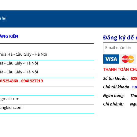
 hệ
OÀNG KIÊN
Đăng ký để 
hùa Hà - Cầu Giấy - Hà Nội
à - Cầu Giấy - Hà Nội
THANH TOÁN CH
à - Cầu Giấy - Hà Nội
Số tài khoản
:
625
915254360 - 0941927219
Chủ tài khoản
:
Ho
Ngân hàng: Thươ
@gmail.com
Chi nhánh: Nguy
oangkien.com