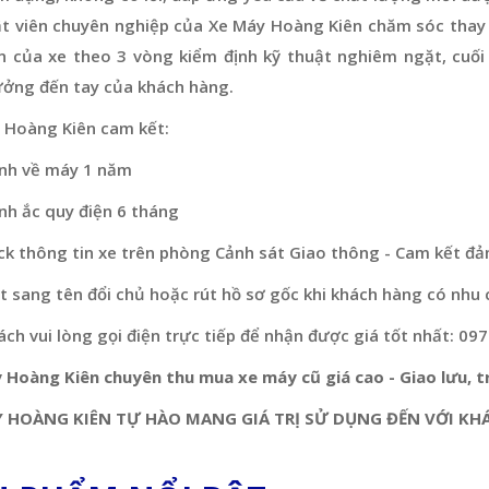
ật viên chuyên nghiệp của Xe Máy Hoàng Kiên chăm sóc thay 
n của xe theo 3 vòng kiểm định kỹ thuật nghiêm ngặt, cuối
ưởng đến tay của khách hàng.
 Hoàng Kiên cam kết:
nh về máy 1 năm
nh ắc quy điện 6 tháng
ck thông tin xe trên phòng Cảnh sát Giao thông - Cam kết đả
 sang tên đổi chủ hoặc rút hồ sơ gốc khi khách hàng có nhu 
ch vui lòng gọi điện trực tiếp để nhận được giá tốt nhất: 09
 Hoàng Kiên chuyên thu mua xe máy cũ giá cao - Giao lưu, tr
 HOÀNG KIÊN TỰ HÀO MANG GIÁ TRỊ SỬ DỤNG ĐẾN VỚI KH