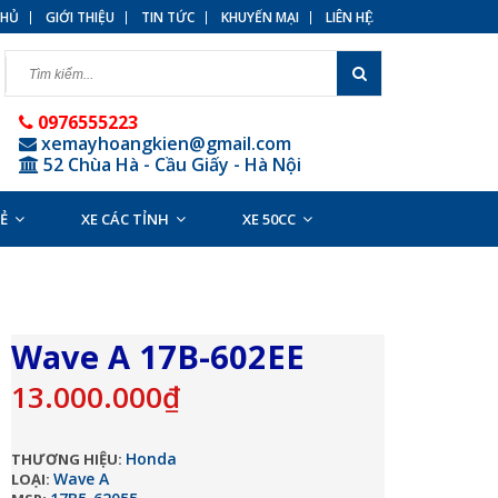
HỦ
GIỚI THIỆU
TIN TỨC
KHUYẾN MẠI
LIÊN HỆ
0976555223
xemayhoangkien@gmail.com
52 Chùa Hà - Cầu Giấy - Hà Nội
RẺ
XE CÁC TỈNH
XE 50CC
Wave A 17B-602EE
13.000.000₫
Honda
THƯƠNG HIỆU:
Wave A
LOẠI: