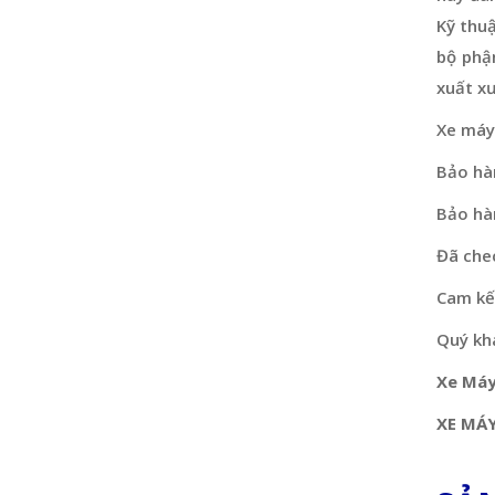
Kỹ thu
bộ phậ
xuất x
Xe máy
Bảo hà
Bảo hà
Đã che
Cam kết
Quý khá
Xe Máy
XE MÁY