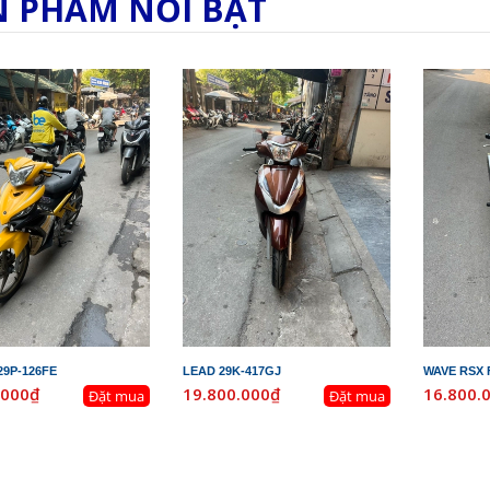
N PHẨM NỔI BẬT
29P-126FE
LEAD 29K-417GJ
WAVE RSX F
.000₫
19.800.000₫
16.800.
Đặt mua
Đặt mua