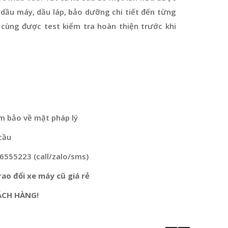
dầu máy, dầu láp, bảo dưỡng chi tiết đến từng
 cùng được test kiểm tra hoàn thiện trước khi
m bảo về mặt pháp lý
cầu
76555223 (call/zalo/sms)
ao đổi xe máy cũ giá rẻ
ÁCH HÀNG!