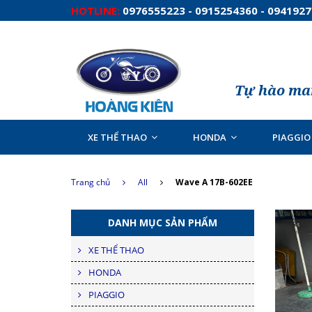
HOTLINE:
0976555223 - 0915254360 - 094192
Tự hào man
XE THỂ THAO
HONDA
PIAGGIO
Trang chủ
All
Wave A 17B-602EE
DANH MỤC SẢN PHẨM
XE THỂ THAO
HONDA
PIAGGIO