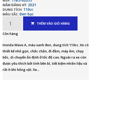
17B5-62055
MSP:
2021
NĂM ĐĂNG KÝ:
110cc
DUNG TÍCH:
Đen bạc
MÀU SẮC:
THÊM VÀO GIỎ HÀNG
Còn hàng
Honda Wave A, màu xanh đen, dung tích 110cc. Xe có
thiết kế nhỏ gọn, chắc chắn, đi đầm, máy êm, chạy
bốc, di chuyển ổn định ở tốc độ cao. Ngoài ra xe còn
được yêu thích bởi tính bền bỉ, tiết kiệm nhiên liệu và
rất ít khi hỏng vặt. Xe...