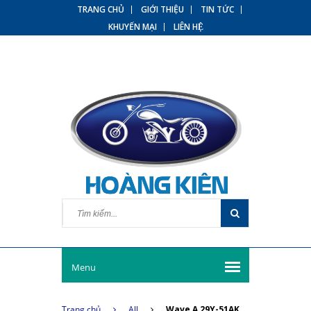
TRANG CHỦ
GIỚI THIỆU
TIN TỨC
KHUYẾN MẠI
LIÊN HỆ
Menu
Trang chủ
All
Wave A 29Y-51AK