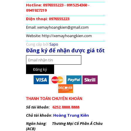
Hotline: 0976555223 - 0915254360 -
0941927219
Điện thoại: 0976555223
Email: xemayhoangkien@gmail.com
Website: http://xemayhoangkien.com
Cung cấp bởi
Sapo
Đăng ký để nhận được giá tốt
THANH TOÁN CHUYỂN KHOẢN
Số tài khoản
:
6252.8888.8888
Chủ tài khoản
:
Hoàng Trung Kiên
Ngân hàng: Thương Mại Cổ Phần Á Châu
(ACB)