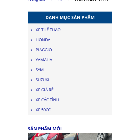
DANH MỤC SẢN PHẨM
XE THỂ THAO
HONDA
PIAGGIO
YAMAHA
SYM
SUZUKI
XE GIÁ RẺ
XE CÁC TỈNH
XE 50CC
SẢN PHẨM MỚI