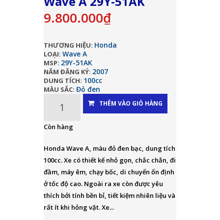
Wave A 29Y-51AK
9.800.000₫
Honda
THƯƠNG HIỆU:
Wave A
LOẠI:
29Y-51AK
MSP:
2007
NĂM ĐĂNG KÝ:
100cc
DUNG TÍCH:
Đỏ đen
MÀU SẮC:
THÊM VÀO GIỎ HÀNG
Còn hàng
Honda Wave A, màu đỏ đen bạc, dung tích
100cc. Xe có thiết kế nhỏ gọn, chắc chắn, đi
đầm, máy êm, chạy bốc, di chuyển ổn định
ở tốc độ cao. Ngoài ra xe còn được yêu
thích bởi tính bền bỉ, tiết kiệm nhiên liệu và
rất ít khi hỏng vặt. Xe...