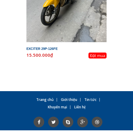
EXCITER 29P-126FE
LEAD 29K-
15.500.000₫
19.800.
Đặt mua
Trang chủ
Giới thiệu
Tin tức
Khuyến mại
Liên hệ