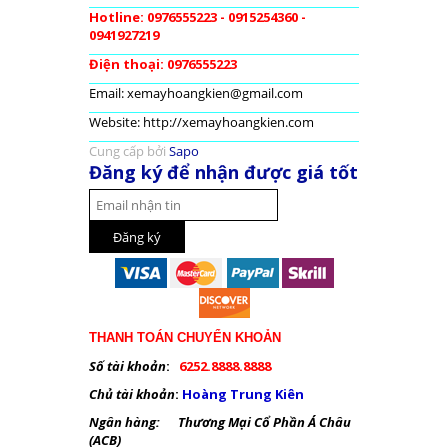
Hotline: 0976555223 - 0915254360 -
0941927219
Điện thoại: 0976555223
Email: xemayhoangkien@gmail.com
Website: http://xemayhoangkien.com
Cung cấp bởi
Sapo
Đăng ký để nhận được giá tốt
THANH TOÁN CHUYỂN KHOẢN
Số tài khoản
:
6252.8888.8888
Chủ tài khoản
:
Hoàng Trung Kiên
Ngân hàng: Thương Mại Cổ Phần Á Châu
(ACB)