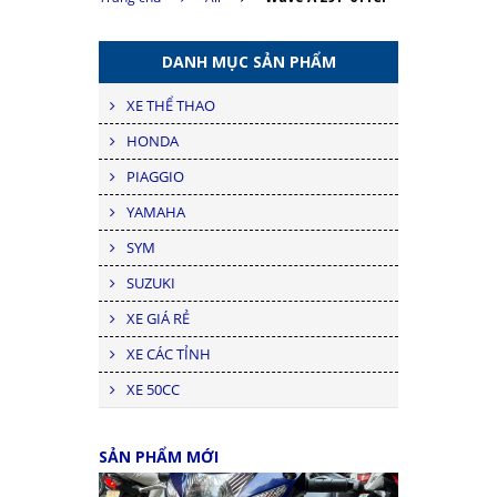
DANH MỤC SẢN PHẨM
XE THỂ THAO
HONDA
PIAGGIO
YAMAHA
SYM
SUZUKI
XE GIÁ RẺ
XE CÁC TỈNH
XE 50CC
SẢN PHẨM MỚI