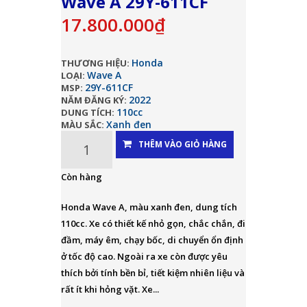
Wave A 29Y-611CF
17.800.000₫
Honda
THƯƠNG HIỆU:
Wave A
LOẠI:
29Y-611CF
MSP:
2022
NĂM ĐĂNG KÝ:
110cc
DUNG TÍCH:
Xanh đen
MÀU SẮC:
THÊM VÀO GIỎ HÀNG
Còn hàng
Honda Wave A, màu xanh đen, dung tích
110cc. Xe có thiết kế nhỏ gọn, chắc chắn, đi
đầm, máy êm, chạy bốc, di chuyển ổn định
ở tốc độ cao. Ngoài ra xe còn được yêu
thích bởi tính bền bỉ, tiết kiệm nhiên liệu và
rất ít khi hỏng vặt. Xe...