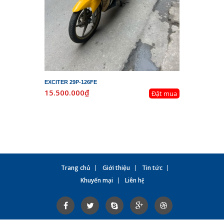
EXCITER 29P-126FE
LEAD 29K-
15.500.000₫
19.800.
Đặt mua
Trang chủ
Giới thiệu
Tin tức
Khuyến mại
Liên hệ