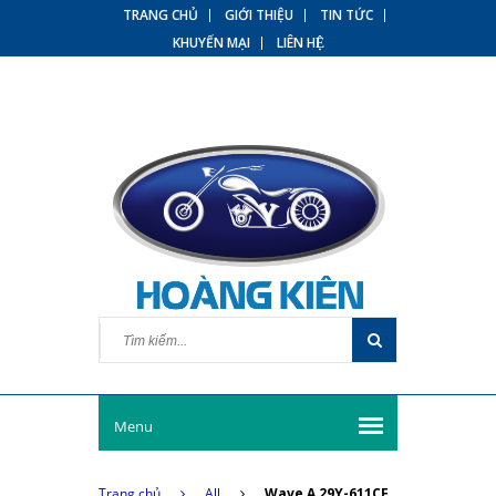
TRANG CHỦ
GIỚI THIỆU
TIN TỨC
KHUYẾN MẠI
LIÊN HỆ
Menu
Trang chủ
All
Wave A 29Y-611CF