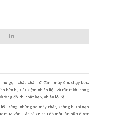
nhỏ gọn, chắc chắn, đi đầm, máy êm, chạy bốc,
h bền bỉ, tiết kiệm nhiên liệu và rất ít khi hỏng
đường đô thị chật hẹp, nhiều lối rẽ.
 kỹ lưỡng, những xe máy chất, không bị tai nạn
ợc mua vào. Tất cả xe sau đó một lần nữa được