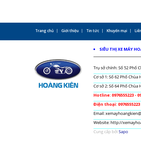
Trang chủ
Giới thiệu
Tin tức
Khuyến mại
Liên
SIÊU THỊ XE MÁY H
Trụ sở chính: Số 52 Phố C
Cơ sở 1: Số 62 Phố Chùa H
Cơ sở 2: Số 64 Phố Chùa H
Hotline: 0976555223 - 0
Điện thoại: 0976555223
Email: xemayhoangkien
Website: http://xemayh
Cung cấp bởi
Sapo