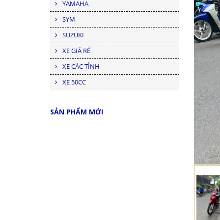
YAMAHA
SYM
SUZUKI
XE GIÁ RẺ
XE CÁC TỈNH
XE 50CC
SẢN PHẨM MỚI