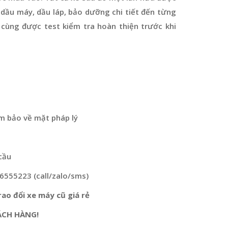
dầu máy, dầu láp, bảo dưỡng chi tiết đến từng
 cùng được test kiểm tra hoàn thiện trước khi
m bảo về mặt pháp lý
cầu
76555223 (call/zalo/sms)
ao đổi xe máy cũ giá rẻ
ÁCH HÀNG!