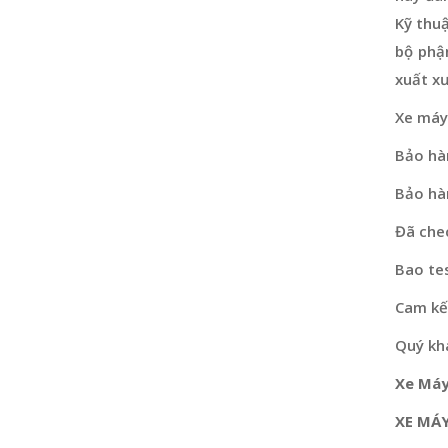
Kỹ thu
bộ phậ
xuất x
Xe máy
Bảo hà
Bảo hà
Đã che
Bao tes
Cam kết
Quý khá
Xe Máy
XE MÁY