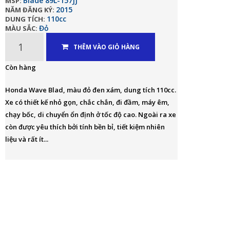
Blade 89L-157JJ
MSP:
2015
NĂM ĐĂNG KÝ:
110cc
DUNG TÍCH:
Đỏ
MÀU SẮC:
THÊM VÀO GIỎ HÀNG
Còn hàng
Honda Wave Blad, màu đỏ đen xám, dung tích 110cc.
Xe có thiết kế nhỏ gọn, chắc chắn, đi đầm, máy êm,
chạy bốc, di chuyển ổn định ở tốc độ cao. Ngoài ra xe
còn được yêu thích bởi tính bền bỉ, tiết kiệm nhiên
liệu và rất ít...