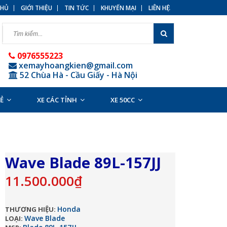
HỦ
GIỚI THIỆU
TIN TỨC
KHUYẾN MẠI
LIÊN HỆ
0976555223
xemayhoangkien@gmail.com
52 Chùa Hà - Cầu Giấy - Hà Nội
RẺ
XE CÁC TỈNH
XE 50CC
Wave Blade 89L-157JJ
11.500.000₫
Honda
THƯƠNG HIỆU:
Wave Blade
LOẠI: