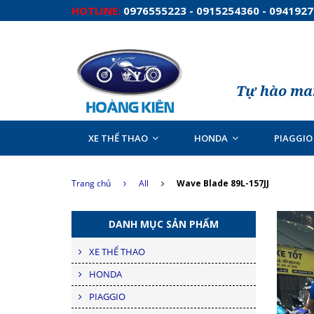
HOTLINE:
0976555223 - 0915254360 - 094192
Tự hào man
XE THỂ THAO
HONDA
PIAGGIO
Trang chủ
All
Wave Blade 89L-157JJ
DANH MỤC SẢN PHẨM
XE THỂ THAO
HONDA
PIAGGIO