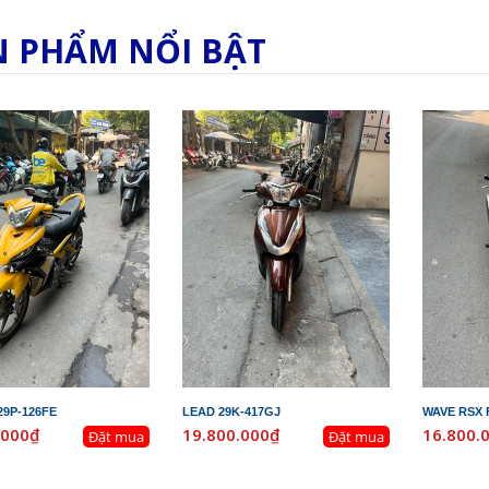
N PHẨM NỔI BẬT
29P-126FE
LEAD 29K-417GJ
WAVE RSX F
.000₫
19.800.000₫
16.800.
Đặt mua
Đặt mua