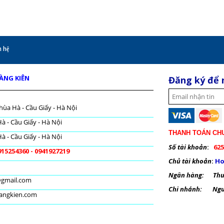
 hệ
OÀNG KIÊN
Đăng ký để 
hùa Hà - Cầu Giấy - Hà Nội
à - Cầu Giấy - Hà Nội
THANH TOÁN CH
à - Cầu Giấy - Hà Nội
Số tài khoản
:
625
915254360 - 0941927219
Chủ tài khoản
:
Ho
Ngân hàng: Thươ
@gmail.com
Chi nhánh: Nguy
oangkien.com