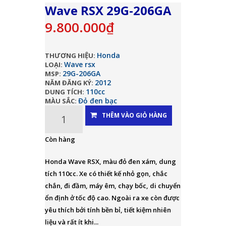
Wave RSX 29G-206GA
9.800.000₫
Honda
THƯƠNG HIỆU:
Wave rsx
LOẠI:
29G-206GA
MSP:
2012
NĂM ĐĂNG KÝ:
110cc
DUNG TÍCH:
Đỏ đen bạc
MÀU SẮC:
THÊM VÀO GIỎ HÀNG
Còn hàng
Honda Wave RSX, màu đỏ đen xám, dung
tích 110cc. Xe có thiết kế nhỏ gọn, chắc
chắn, đi đầm, máy êm, chạy bốc, di chuyển
ổn định ở tốc độ cao. Ngoài ra xe còn được
yêu thích bởi tính bền bỉ, tiết kiệm nhiên
liệu và rất ít khi...