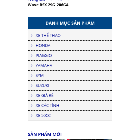
Wave RSX 29G-206GA
DANH MỤC SẢN PHẨM
XE THỂ THAO
HONDA
PIAGGIO
YAMAHA
SYM
SUZUKI
XE GIÁ RẺ
XE CÁC TỈNH
XE 50CC
SẢN PHẨM MỚI