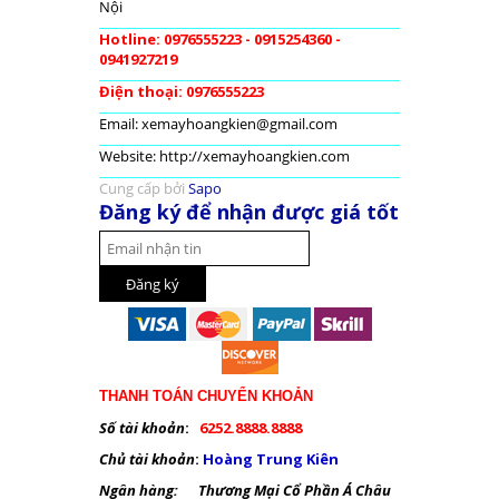
Nội
Hotline: 0976555223 - 0915254360 -
0941927219
Điện thoại: 0976555223
Email: xemayhoangkien@gmail.com
Website: http://xemayhoangkien.com
Cung cấp bởi
Sapo
Đăng ký để nhận được giá tốt
THANH TOÁN CHUYỂN KHOẢN
Số tài khoản
:
6252.8888.8888
Chủ tài khoản
:
Hoàng Trung Kiên
Ngân hàng: Thương Mại Cổ Phần Á Châu