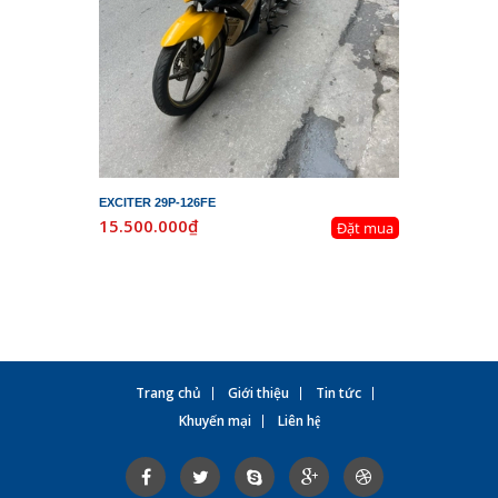
EXCITER 29P-126FE
LEAD 29K-
15.500.000₫
19.800.
Đặt mua
Trang chủ
Giới thiệu
Tin tức
Khuyến mại
Liên hệ