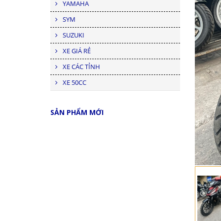
YAMAHA
SYM
SUZUKI
XE GIÁ RẺ
XE CÁC TỈNH
XE 50CC
SẢN PHẨM MỚI