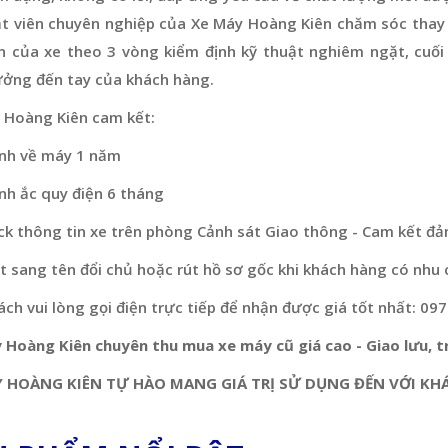
ật viên chuyên nghiệp của Xe Máy Hoàng Kiên chăm sóc thay 
n của xe theo 3 vòng kiểm định kỹ thuật nghiêm ngặt, cuối
ưởng đến tay của khách hàng.
 Hoàng Kiên cam kết:
nh về máy 1 năm
nh ắc quy điện 6 tháng
ck thông tin xe trên phòng Cảnh sát Giao thông - Cam kết đả
 sang tên đổi chủ hoặc rút hồ sơ gốc khi khách hàng có nhu 
ch vui lòng gọi điện trực tiếp để nhận được giá tốt nhất: 09
 Hoàng Kiên chuyên thu mua xe máy cũ giá cao - Giao lưu, tr
 HOÀNG KIÊN TỰ HÀO MANG GIÁ TRỊ SỬ DỤNG ĐẾN VỚI KH