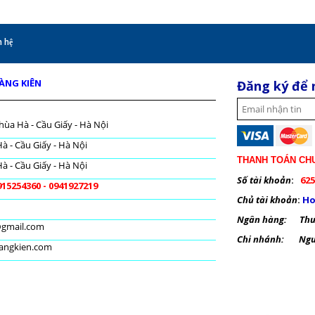
 hệ
OÀNG KIÊN
Đăng ký để 
hùa Hà - Cầu Giấy - Hà Nội
à - Cầu Giấy - Hà Nội
THANH TOÁN CH
à - Cầu Giấy - Hà Nội
Số tài khoản
:
625
915254360 - 0941927219
Chủ tài khoản
:
Ho
Ngân hàng: Thươ
@gmail.com
Chi nhánh: Nguy
oangkien.com