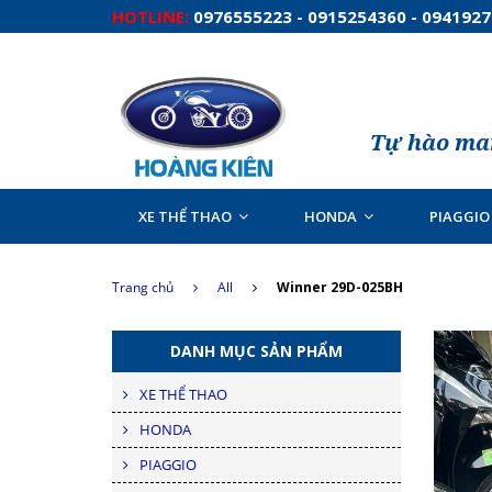
HOTLINE:
0976555223 - 0915254360 - 094192
Tự hào man
XE THỂ THAO
HONDA
PIAGGIO
Trang chủ
All
Winner 29D-025BH
DANH MỤC SẢN PHẨM
XE THỂ THAO
HONDA
PIAGGIO