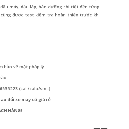
dầu máy, dầu láp, bảo dưỡng chi tiết đến từng
 cùng được test kiểm tra hoàn thiện trước khi
m bảo về mặt pháp lý
cầu
76555223 (call/zalo/sms)
ao đổi xe máy cũ giá rẻ
ÁCH HÀNG!