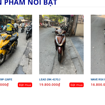
N PHẨM NỔI BẬT
29P-126FE
LEAD 29K-417GJ
WAVE RSX F
.000₫
19.800.000₫
16.800.
Đặt mua
Đặt mua