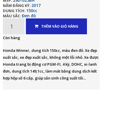
29D-025BH
MSP:
2017
NĂM ĐĂNG KÝ:
150cc
DUNG TÍCH:
Đen đỏ
MÀU SẮC:
THÊM VÀO GIỎ HÀNG
Còn hàng
Honda Winner, dung tích 150cc, màu đen đỏ. Xe đẹp
xuất sắc, xe đẹp xuất sắc, không một lỗi nhỏ. Xe được
Honda trang bị động cơ PGM-FI, 4 kỳ, DOHC, xi-lanh
đơn, dung tích 149,1cc, làm mát bằng dung dịch kết
hợp hộp số 6 cấp, giúp sản sinh công suất tối...