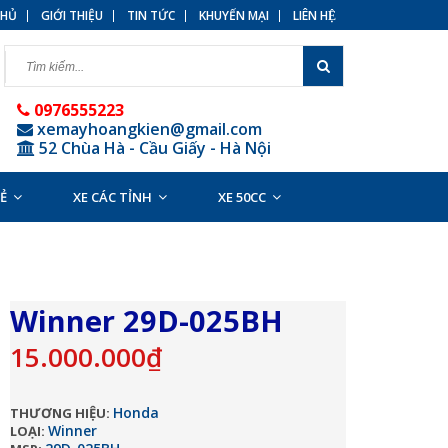
HỦ
GIỚI THIỆU
TIN TỨC
KHUYẾN MẠI
LIÊN HỆ
0976555223
xemayhoangkien@gmail.com
52 Chùa Hà - Cầu Giấy - Hà Nội
RẺ
XE CÁC TỈNH
XE 50CC
Winner 29D-025BH
15.000.000₫
Honda
THƯƠNG HIỆU:
Winner
LOẠI: