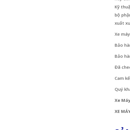
Kỹ thu
bộ phậ
xuất x
Xe máy
Bảo hà
Bảo hà
Đã che
Cam kết
Quý khá
Xe Máy
XE MÁY