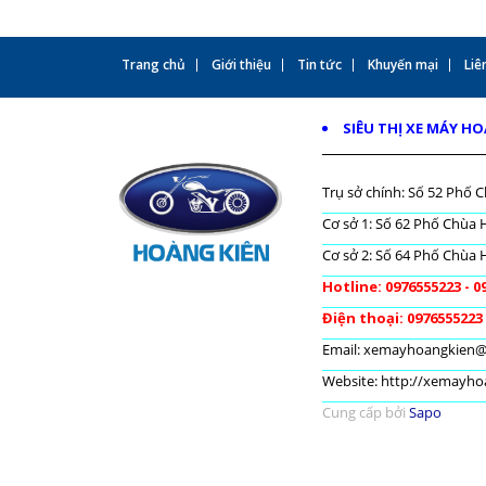
Trang chủ
Giới thiệu
Tin tức
Khuyến mại
Liên
SIÊU THỊ XE MÁY H
Trụ sở chính: Số 52 Phố C
Cơ sở 1: Số 62 Phố Chùa H
Cơ sở 2: Số 64 Phố Chùa H
Hotline: 0976555223 - 0
Điện thoại: 0976555223
Email: xemayhoangkien
Website: http://xemayh
Cung cấp bởi
Sapo