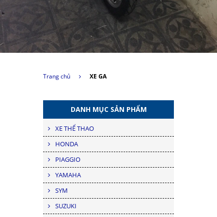
Trang chủ
XE GA
DANH MỤC SẢN PHẨM
XE THỂ THAO
HONDA
PIAGGIO
YAMAHA
SYM
SUZUKI