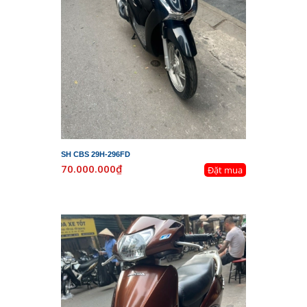
SH CBS 29H-296FD
70.000.000₫
Đặt mua