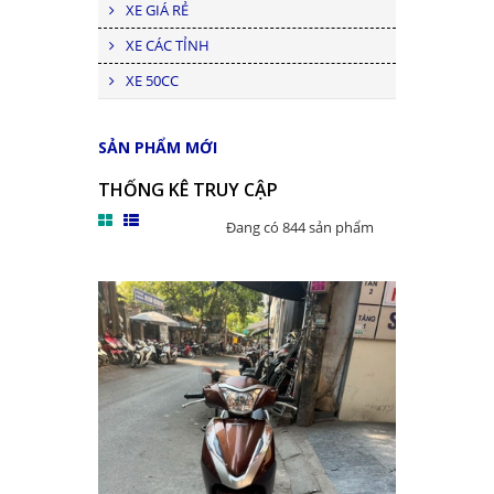
XE GIÁ RẺ
XE CÁC TỈNH
XE 50CC
SẢN PHẨM MỚI
THỐNG KÊ TRUY CẬP
Đang có 844 sản phẩm